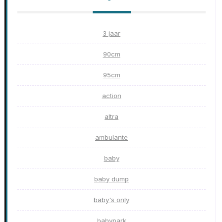
3 jaar
90cm
95cm
action
altra
ambulante
baby
baby dump
baby's only
babypark