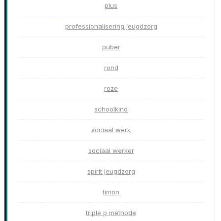
plus
professionalisering jeugdzorg
puber
rond
roze
schoolkind
sociaal werk
sociaal werker
spirit jeugdzorg
timon
triple p methode