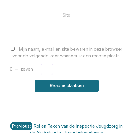
Site
Mijn naam, e-mail en site bewaren in deze browser
voor de volgende keer wanneer ik een reactie plaats.
8
−
zeven
=
Berichtnavigatie
Previous:
Rol en Taken van de Inspectie Jeugdzorg in
de Nederlandse Jeugdhulpverlening