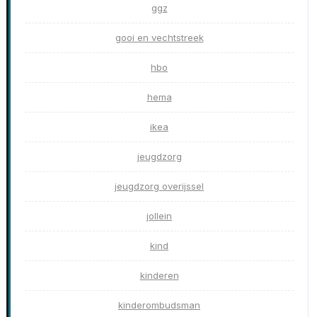
ggz
gooi en vechtstreek
hbo
hema
ikea
jeugdzorg
jeugdzorg overijssel
jollein
kind
kinderen
kinderombudsman