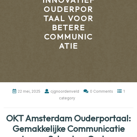
INNOVATIEF
OUDERPOR
TAAL VOOR
BETERE
COMMUNIC
ATIE
22 mei, 2025
cjgnoordenveld
0 Comments
1
category
OKT Amsterdam Ouderportaal:
Gemakkelijke Communicatie