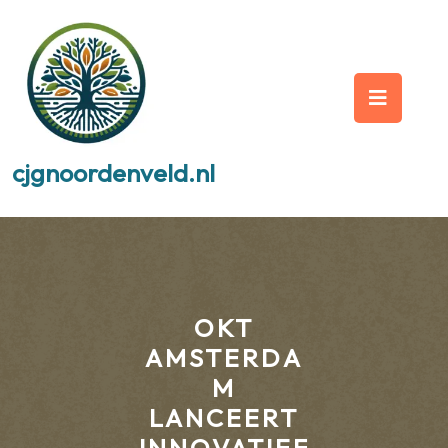
Skip
to
content
Op
But
cjgnoordenveld.nl
OKT
AMSTERDA
M
LANCEERT