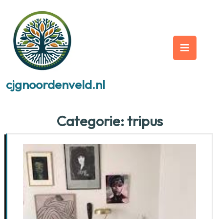
Skip
to
content
Op
But
cjgnoordenveld.nl
Categorie:
tripus