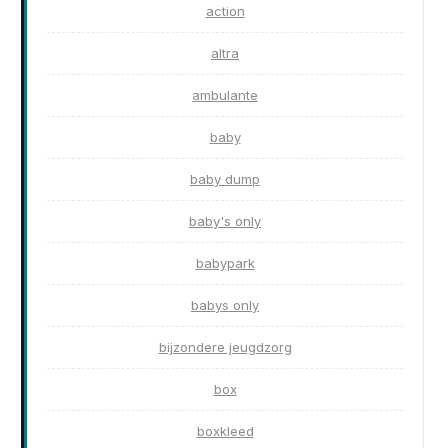
action
altra
ambulante
baby
baby dump
baby's only
babypark
babys only
bijzondere jeugdzorg
box
boxkleed