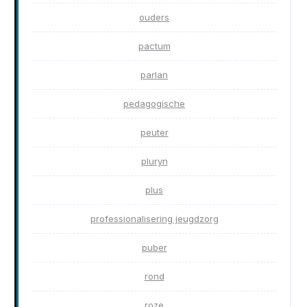
ouders
pactum
parlan
pedagogische
peuter
pluryn
plus
professionalisering jeugdzorg
puber
rond
roze