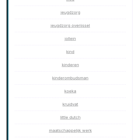
jeugdzorg
jeugdzorg overijssel
jollein
kind
kinderen
kinderombudsman
koeka
kruidvat
little dutch
maatschappelijk werk