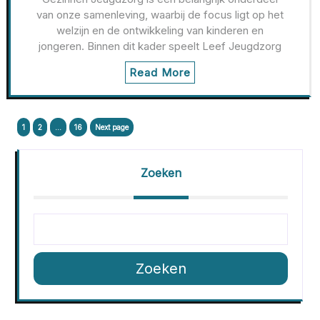
van onze samenleving, waarbij de focus ligt op het
welzijn en de ontwikkeling van kinderen en
jongeren. Binnen dit kader speelt Leef Jeugdzorg
Read More
Berichtnavigatie
Page
Page
Page
1
2
…
16
Next page
Zoeken
Zoeken