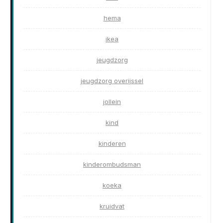
hema
ikea
jeugdzorg
jeugdzorg overijssel
jollein
kind
kinderen
kinderombudsman
koeka
kruidvat