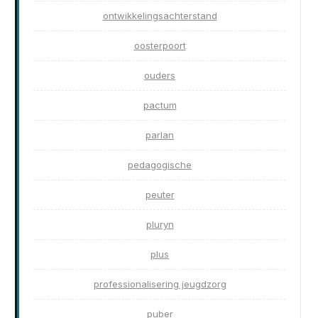
ontwikkelingsachterstand
oosterpoort
ouders
pactum
parlan
pedagogische
peuter
pluryn
plus
professionalisering jeugdzorg
puber