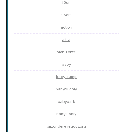
90cm
95cm
action
altra
ambulante
baby
baby dump
baby's only
babypark
babys only
bijzondere jeugdzorg