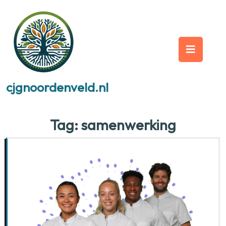
Skip
to
content
Op
But
cjgnoordenveld.nl
Tag:
samenwerking