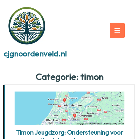
Skip
to
content
Op
But
cjgnoordenveld.nl
Categorie:
timon
Timon Jeugdzorg: Ondersteuning voor