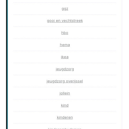
ggz
gooi en vechtstreek
hbo
hema
ikea
jeugdzorg
jeugdzorg overijssel
jollein
kind
kinderen