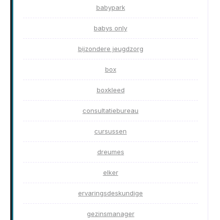
babypark
babys only
bijzondere jeugdzorg
box
boxkleed
consultatiebureau
cursussen
dreumes
elker
ervaringsdeskundige
gezinsmanager