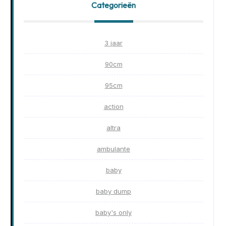
Categorieën
3 jaar
90cm
95cm
action
altra
ambulante
baby
baby dump
baby's only