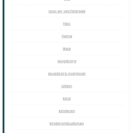
gooi en vechtstreek
hbo
hema
ikea
jeugdzorg
jeugdzorg overijssel
jollein
kind
kinderen
kinderombudsman