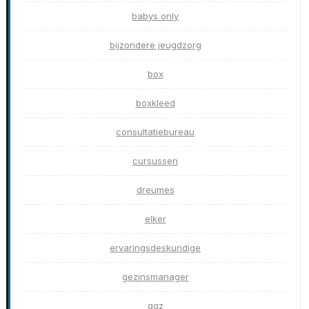
babys only
bijzondere jeugdzorg
box
boxkleed
consultatiebureau
cursussen
dreumes
elker
ervaringsdeskundige
gezinsmanager
ggz