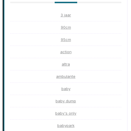
3 jaar
90cm
95cm
action
altra
ambulante
baby
baby dump
baby's only
babypark