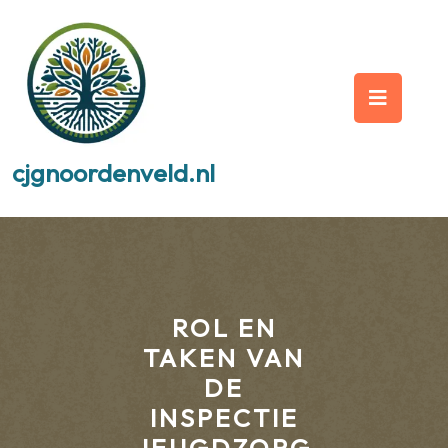
Skip
to
content
Op
But
cjgnoordenveld.nl
ROL EN
TAKEN VAN
DE
INSPECTIE