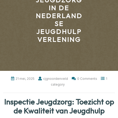
JEUGDZORG
IN DE
NEDERLAND
SE
JEUGDHULP
VERLENING
21 mei, 2025
cjgnoordenveld
0 Comments
1
category
Inspectie Jeugdzorg: Toezicht op
de Kwaliteit van Jeugdhulp