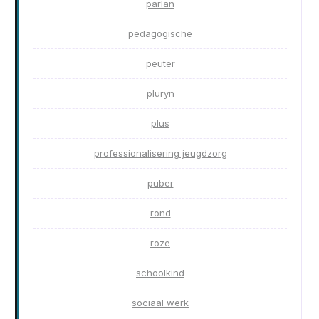
parlan
pedagogische
peuter
pluryn
plus
professionalisering jeugdzorg
puber
rond
roze
schoolkind
sociaal werk