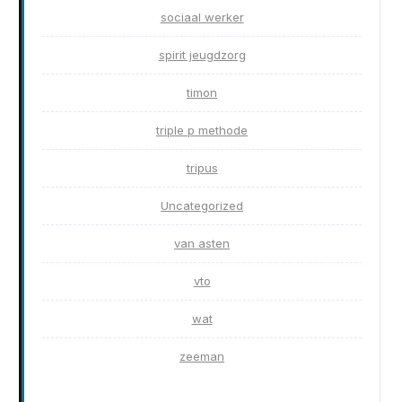
sociaal werker
spirit jeugdzorg
timon
triple p methode
tripus
Uncategorized
van asten
vto
wat
zeeman