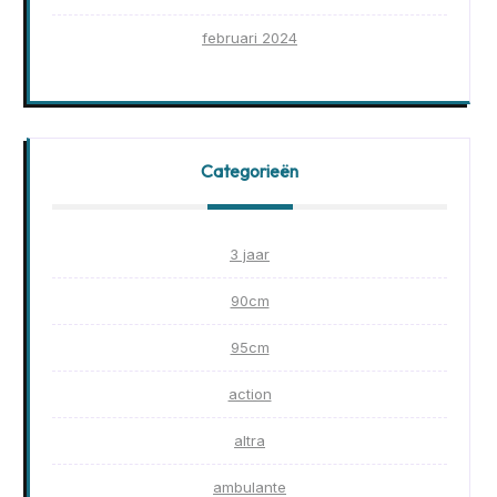
februari 2024
Categorieën
3 jaar
90cm
95cm
action
altra
ambulante