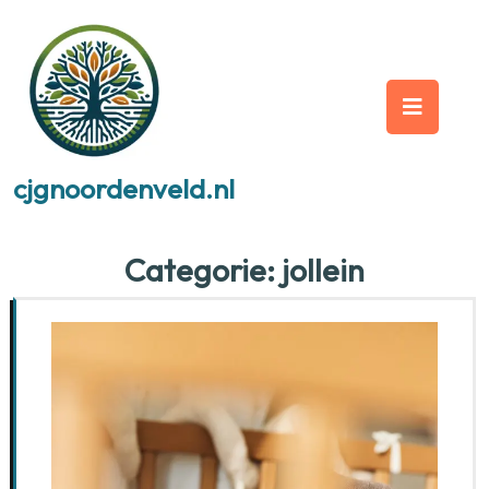
Skip
to
content
Op
But
cjgnoordenveld.nl
Categorie:
jollein