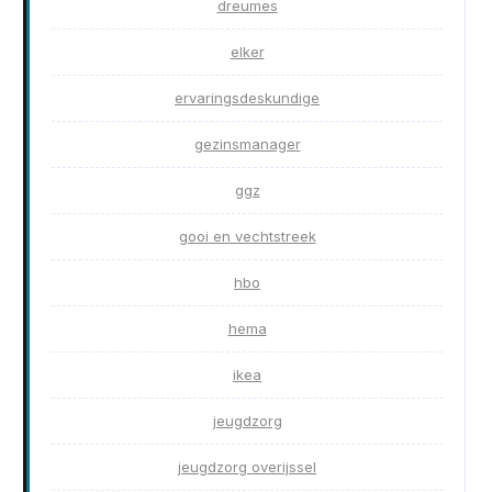
dreumes
elker
ervaringsdeskundige
gezinsmanager
ggz
gooi en vechtstreek
hbo
hema
ikea
jeugdzorg
jeugdzorg overijssel