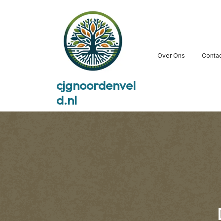
Skip
to
content
Over Ons
Conta
cjgnoordenvel
d.nl