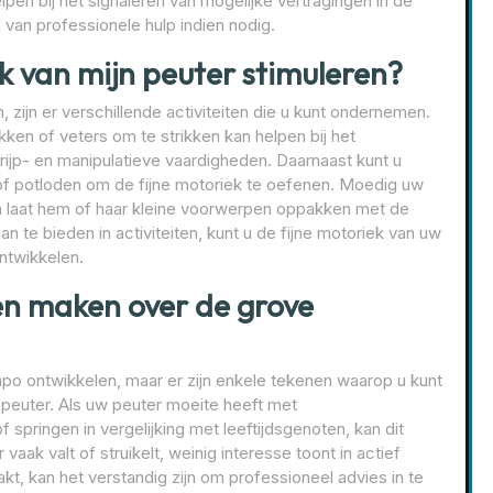
pen bij het signaleren van mogelijke vertragingen in de
 van professionele hulp indien nodig.
ek van mijn peuter stimuleren?
 zijn er verschillende activiteiten die u kunt ondernemen.
ken of veters om te strikken kan helpen bij het
ijp- en manipulatieve vaardigheden. Daarnaast kunt u
 of potloden om de fijne motoriek te oefenen. Moedig uw
n laat hem of haar kleine voorwerpen oppakken met de
an te bieden in activiteiten, kunt u de fijne motoriek van uw
ntwikkelen.
n maken over de grove
mpo ontwikkelen, maar er zijn enkele tekenen waarop u kunt
 peuter. Als uw peuter moeite heeft met
 springen in vergelijking met leeftijdsgenoten, kan dit
vaak valt of struikelt, weinig interesse toont in actief
, kan het verstandig zijn om professioneel advies in te