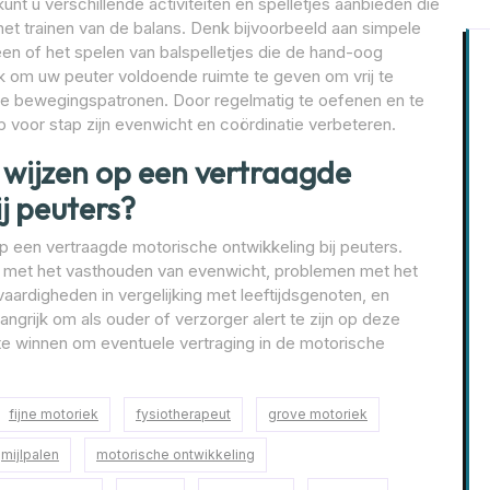
nt u verschillende activiteiten en spelletjes aanbieden die
 het trainen van de balans. Denk bijvoorbeeld aan simpele
en of het spelen van balspelletjes die de hand-oog
ijk om uw peuter voldoende ruimte te geven om vrij te
e bewegingspatronen. Door regelmatig te oefenen en te
p voor stap zijn evenwicht en coördinatie verbeteren.
n wijzen op een vertraagde
j peuters?
op een vertraagde motorische ontwikkeling bij peuters.
e met het vasthouden van evenwicht, problemen met het
ardigheden in vergelijking met leeftijdsgenoten, en
langrijk om als ouder of verzorger alert te zijn op deze
 te winnen om eventuele vertraging in de motorische
fijne motoriek
fysiotherapeut
grove motoriek
mijlpalen
motorische ontwikkeling