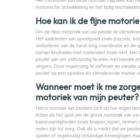
Het monitoren van deze normale mijlpalen kan hel
motorische ontwikkeling en het tijdig inschakelen
Hoe kan ik de fijne motori
Om de fijne motoriek van uw peuter te stimuleren,
Het aanbieden van speelgoed zoals puzzels, blok
verbeteren van de hand-oog coördinatie en de gr
samen knutselen met materialen zoals verf, klei
peuter aan om zelfstandig te eten met bestek e
vingers. Door regelmatig te oefenen en variatie a
peuter op een speelse en stimulerende manier o
Wanneer moet ik me zorge
motoriek van mijn peuter?
Het is normaal dat peuters zich op hun eigen te
letten als het gaat om de grove motoriek van uw
basisvaardigheden zoals kruipen, lopen, rennen of
reden zijn tot zorg. Ook als u merkt dat uw peuter 
spelen of regelmatig onhandige bewegingen maakt