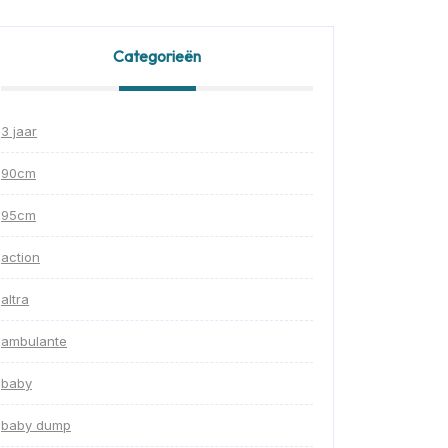
Categorieën
3 jaar
90cm
95cm
action
altra
ambulante
baby
baby dump