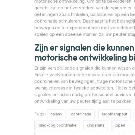
motorische ontwikkeling. Om dit te bevorderen, ku
gericht zijn op het versterken van de spieren en
oefeningen zoals hinkelen, balanceren op één be
coördinatie stimuleren. Daarnaast is het belangr
bewegen en te experimenteren met verschillend
spelen op een speelse manier, zal uw peuter sta
Zijn er signalen die kunne
motorische ontwikkeling bi
Er zijn verschillende signalen die kunnen wijzen 
Enkele veelvoorkomende indicatoren zijn moeit
coördineren van bewegingen, trage motorische va
weinig interesse in fysieke activiteiten. Het is be
signalen en indien nodig professioneel advies in
ontwikkeling van uw peuter tijdig aan te pakken.
Tags:
balans
coördinatie
ergotherapeut
hand-oog coördinatie
kinderarts
lopen