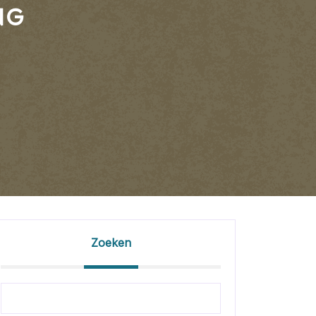
NG
Zoeken