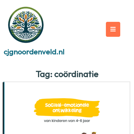
Skip
to
content
Op
But
cjgnoordenveld.nl
Tag:
coördinatie