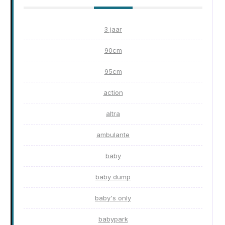
3 jaar
90cm
95cm
action
altra
ambulante
baby
baby dump
baby's only
babypark