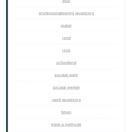
plus
professionalisering jeugdzorg
puber
rond
roze
schoolkind
sociaal werk
sociaal werker
spirit jeugdzorg
timon
triple p methode