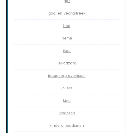
ggz
gooi en vechtstreek
hbo
hema
ikea
jeugdzorg
jeugdzorg overijssel
jollein
kind
kinderen
kinderombudsman