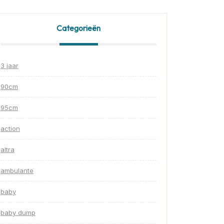
Categorieën
3 jaar
90cm
95cm
action
altra
ambulante
baby
baby dump