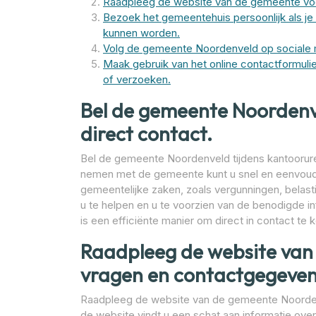
Raadpleeg de website van de gemeente voo
Bezoek het gemeentehuis persoonlijk als je 
kunnen worden.
Volg de gemeente Noordenveld op sociale m
Maak gebruik van het online contactformul
of verzoeken.
Bel de gemeente Noordenve
direct contact.
Bel de gemeente Noordenveld tijdens kantooruren
nemen met de gemeente kunt u snel en eenvoudi
gemeentelijke zaken, zoals vergunningen, belas
u te helpen en u te voorzien van de benodigde i
is een efficiënte manier om direct in contact te
Raadpleeg de website van
vragen en contactgegeven
Raadpleeg de website van de gemeente Noorden
de website vindt u een schat aan informatie ov