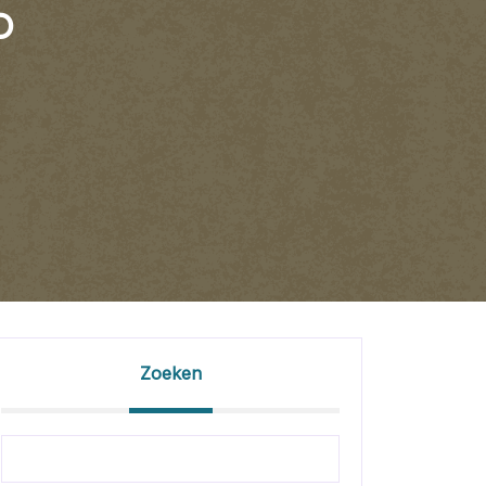
D
Zoeken