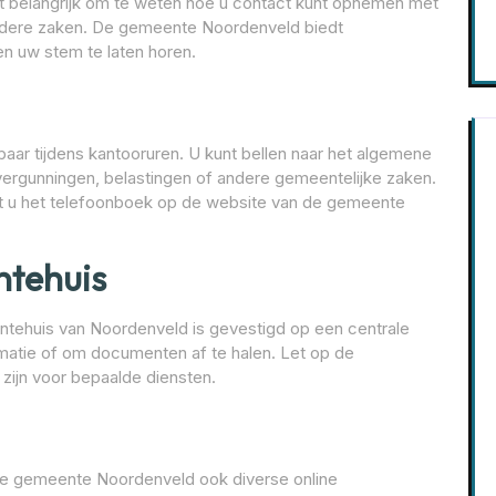
t belangrijk om te weten hoe u contact kunt opnemen met
andere zaken. De gemeente Noordenveld biedt
n uw stem te laten horen.
ar tijdens kantooruren. U kunt bellen naar het algemene
ergunningen, belastingen of andere gemeentelijke zaken.
t u het telefoonboek op de website van de gemeente
ntehuis
entehuis van Noordenveld is gevestigd op een centrale
rmatie of om documenten af te halen. Let op de
 zijn voor bepaalde diensten.
 de gemeente Noordenveld ook diverse online