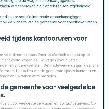
r veelgestelde vragen en contactgegevens.
zaken wilt bespreken die niet telefonisch afgehandeld
edia voor actuele informatie en aankondigingen.
ier op de website van de gemeente voor specifieke vragen
ld tijdens kantooruren voor
 voor direct contact. Door telefonisch contact op te
g antwoord krijgen op uw vragen over diverse
tingen en andere diensten. De medewerkers staan klaar om
nformatie. Het bellen van de gemeente tijdens kantooruren
 komen en uw zaken af te handelen.
 de gemeente voor veelgestelde
s.
veld voor veelgestelde vragen en contactgegevens. Op
er diverse onderwerpen en kunt u eenvoudig de benodigde