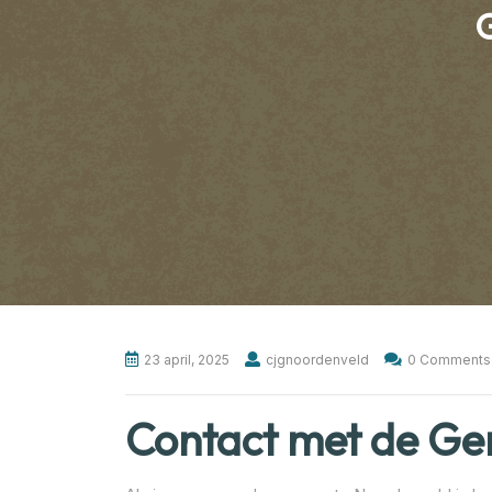
23 april, 2025
cjgnoordenveld
0 Comments
Contact met de G