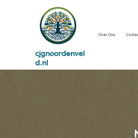
Skip
to
content
Over Ons
Conta
cjgnoordenvel
d.nl