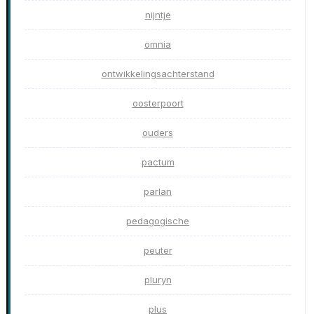
nijntje
omnia
ontwikkelingsachterstand
oosterpoort
ouders
pactum
parlan
pedagogische
peuter
pluryn
plus