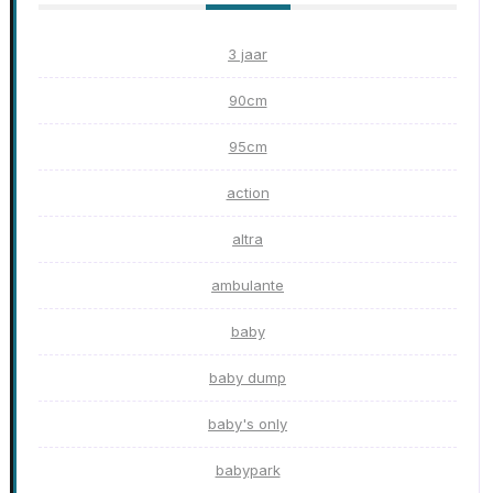
3 jaar
90cm
95cm
action
altra
ambulante
baby
baby dump
baby's only
babypark