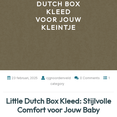
DUTCH BOX
KLEED
VOOR JOUW
KLEINTJE
23 februari, 2025
cjgnoordenveld
0 Comments
1
category
Little Dutch Box Kleed: Stijlvolle
Comfort voor Jouw Baby