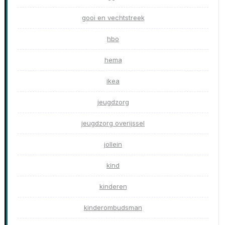
gooi en vechtstreek
hbo
hema
ikea
jeugdzorg
jeugdzorg overijssel
jollein
kind
kinderen
kinderombudsman