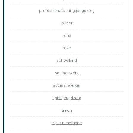
professionalisering jeugdzorg
puber
rond
roze
schoolkind
sociaal werk
sociaal werker
spirit jeugdzorg
timon
triple p methode