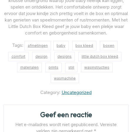
knusse ondergrond waarop jouw baby heerlijk kan liggen,
spelen en ontdekken. Het comfortabele ontwerp zorgt
ervoor dat jouw kindje zich prettig voelt in de box en optimaal
kan genieten van speelmomenten of rustmomenten. Met het
Little Dutch Box Kleed geef je jouw baby een plekje waar
comfort en geborgenheid samenkomen.
Tags:
afmetingen
baby
box kleed
boxen
comfort
design
designs
little dutch box kleed
materialen
prints
stijl
wasinstructies
wasmachine
Category:
Uncategorized
Geef een reactie
Het e-mailadres wordt niet gepubliceerd.
Vereiste
velden zijn gemarkeerd met
*