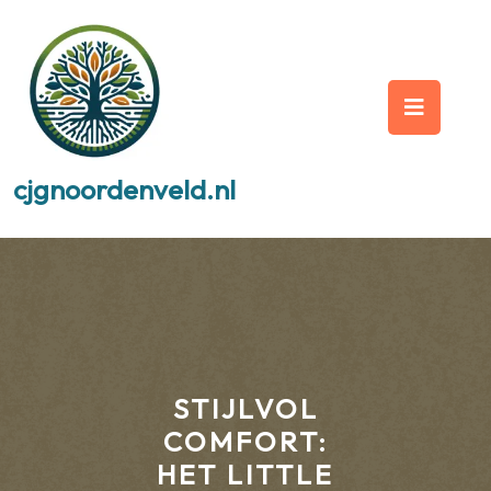
Skip
to
content
Op
But
cjgnoordenveld.nl
STIJLVOL
COMFORT:
HET LITTLE