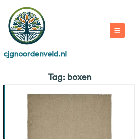
Skip
to
content
Op
But
cjgnoordenveld.nl
Tag:
boxen