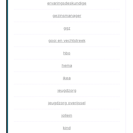
ervaringsdeskundige
gezinsmanager
ggz
gooi en vechtstreek
hbo
hema
ikea
jeugdzorg
jeugdzorg overijssel
jollein
kind