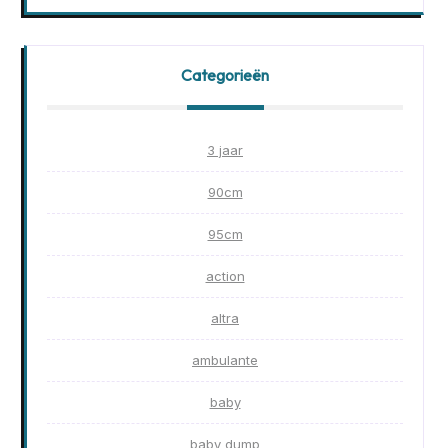
Categorieën
3 jaar
90cm
95cm
action
altra
ambulante
baby
baby dump