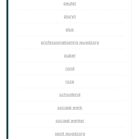
peuter
pluryn
plus
professionalisering jeugdzorg
puber
rond
roze
schoolkind
sociaal werk
sociaal werker
spirit jeugdzorg