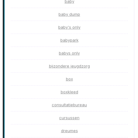
baby
baby dump
baby's only
babypark
babys only
bijzondere jeugdzorg
box
boxkleed
consultatiebureau
cursussen
dreumes