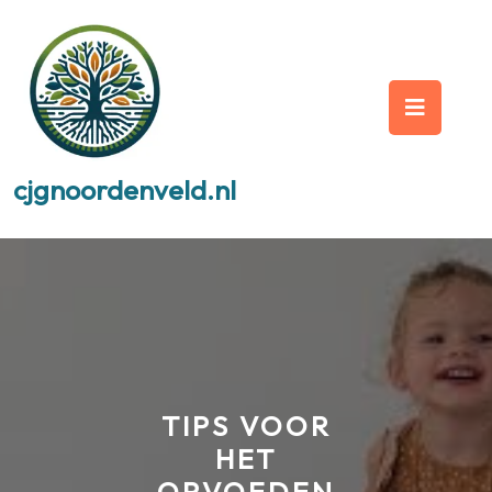
Skip
to
content
Op
But
cjgnoordenveld.nl
TIPS VOOR
HET