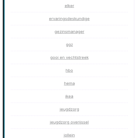
elker
ervaringsdeskundige
gezinsmanager
ggz
gooi en vechtstreek
hbo
hema
ikea
jeugdzorg
jeugdzorg overijssel
jollein