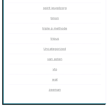
spirit jeugdzorg
timon
triple p methode
tripus
Uncategorized
van asten
vto
wat
zeeman