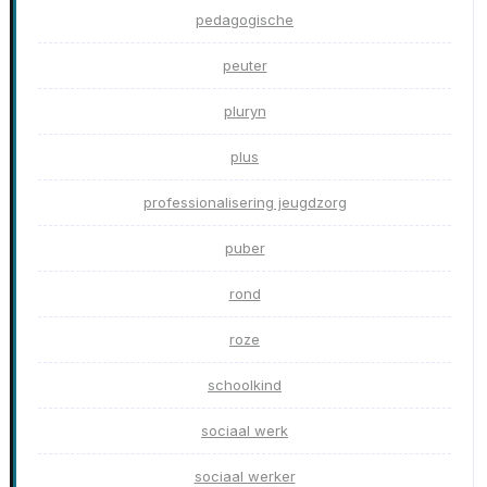
pedagogische
peuter
pluryn
plus
professionalisering jeugdzorg
puber
rond
roze
schoolkind
sociaal werk
sociaal werker