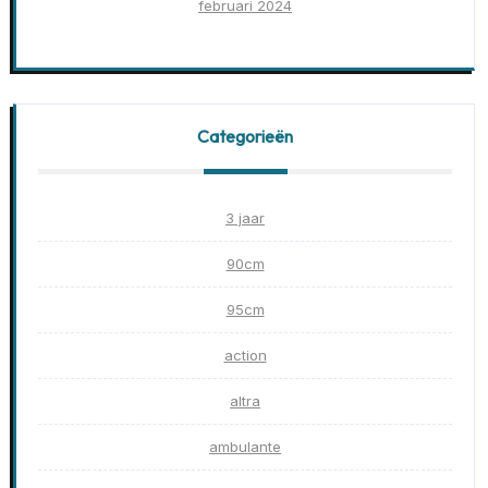
februari 2024
Categorieën
3 jaar
90cm
95cm
action
altra
ambulante