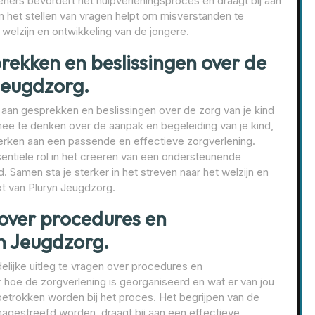
ners bevordert het hulpverleningsproces en draagt bij aan
n het stellen van vragen helpt om misverstanden te
elzijn en ontwikkeling van de jongere.
rekken en beslissingen over de
 Jeugdzorg.
 aan gesprekken en beslissingen over de zorg van je kind
mee te denken over de aanpak en begeleiding van je kind,
erken aan een passende en effectieve zorgverlening.
sentiële rol in het creëren van een ondersteunende
d. Samen sta je sterker in het streven naar het welzijn en
xt van Pluryn Jeugdzorg.
 over procedures en
n Jeugdzorg.
delijke uitleg te vragen over procedures en
r hoe de zorgverlening is georganiseerd en wat er van jou
 betrokken worden bij het proces. Het begrijpen van de
gestreefd worden, draagt bij aan een effectieve