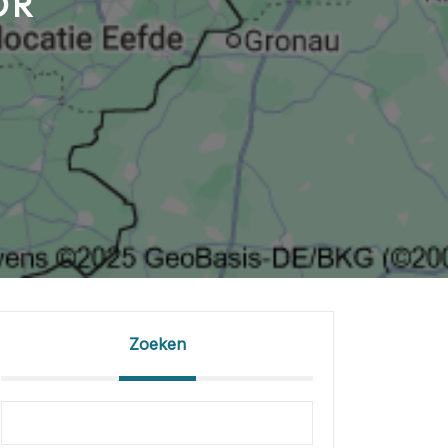
OR
Zoeken