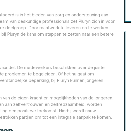
liseerd is in het bieden van zorg en ondersteuning aan
am van deskundige professionals zet Pluryn zich in voor
are doelgroep. Door maatwerk te leveren en te werken
n bij Pluryn de kans om stappen te zetten naar een betere
t vaandel. De medewerkers beschikken over de juiste
de problemen te begeleiden. Of het nu gaat om
rstandelijke beperking, bij Pluryn kunnen jongeren
en van de eigen kracht en mogelijkheden van de jongeren.
wen aan zelfvertrouwen en zelfredzaamheid, worden
ting een positieve toekomst. Hierbij wordt nauw
rokken partijen om tot een integrale aanpak te komen.
gen