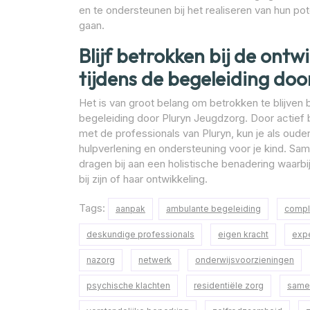
en te ondersteunen bij het realiseren van hun po
gaan.
Blijf betrokken bij de ontwi
tijdens de begeleiding doo
Het is van groot belang om betrokken te blijven bi
begeleiding door Pluryn Jeugdzorg. Door actief
met de professionals van Pluryn, kun je als oude
hulpverlening en ondersteuning voor je kind. S
dragen bij aan een holistische benadering waarbi
bij zijn of haar ontwikkeling.
Tags:
aanpak
ambulante begeleiding
compl
deskundige professionals
eigen kracht
expe
nazorg
netwerk
onderwijsvoorzieningen
psychische klachten
residentiële zorg
same