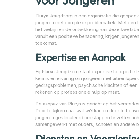
voor Jongeren
Pluryn Jeugdzorg is een organisatie die gespecia
jongeren met complexe problematiek. Met een te
het welzijn en de ontwikkeling van deze kwetsb
vanuit een positieve benadering, krijgen jongere
toekomst.
Expertise en Aanpak
Bij Pluryn Jeugdzorg staat expertise hoog in he
kennis en ervaring om jongeren met uiteenlopen
gedragsproblemen, psychische klachten of een ve
rekenen op professionele hulp op maat.
De aanpak van Pluryn is gericht op het versterk
Door te kijken naar wat wél kan en door te bou
jongeren gestimuleerd om stappen te zetten rich
samengewerkt met ouders, scholen en andere bet
Diensten en Voorzienin