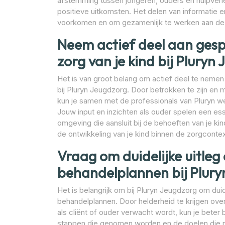
afstemming tussen jongeren, ouders en hulpverle
positieve uitkomsten. Het delen van informatie e
voorkomen en om gezamenlijk te werken aan de w
Neem actief deel aan gesp
zorg van je kind bij Pluryn
Het is van groot belang om actief deel te nemen
bij Pluryn Jeugdzorg. Door betrokken te zijn en 
kun je samen met de professionals van Pluryn w
Jouw input en inzichten als ouder spelen een es
omgeving die aansluit bij de behoeften van je kin
de ontwikkeling van je kind binnen de zorgconte
Vraag om duidelijke uitleg
behandelplannen bij Plury
Het is belangrijk om bij Pluryn Jeugdzorg om dui
behandelplannen. Door helderheid te krijgen ove
als cliënt of ouder verwacht wordt, kun je beter
stappen die genomen worden en de doelen die na