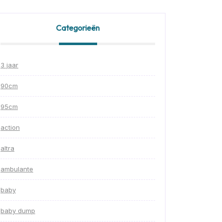
Categorieën
3 jaar
90cm
95cm
action
altra
ambulante
baby
baby dump