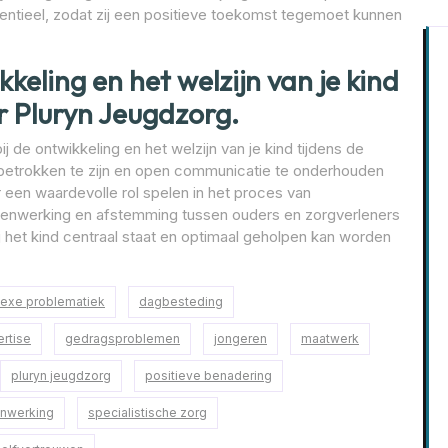
tentieel, zodat zij een positieve toekomst tegemoet kunnen
kkeling en het welzijn van je kind
r Pluryn Jeugdzorg.
j de ontwikkeling en het welzijn van je kind tijdens de
 betrokken te zijn en open communicatie te onderhouden
r een waardevolle rol spelen in het proces van
amenwerking en afstemming tussen ouders en zorgverleners
j het kind centraal staat en optimaal geholpen kan worden
exe problematiek
dagbesteding
rtise
gedragsproblemen
jongeren
maatwerk
pluryn jeugdzorg
positieve benadering
nwerking
specialistische zorg