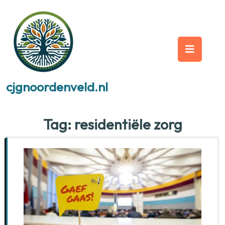
Skip
to
content
Op
But
cjgnoordenveld.nl
Tag:
residentiële zorg