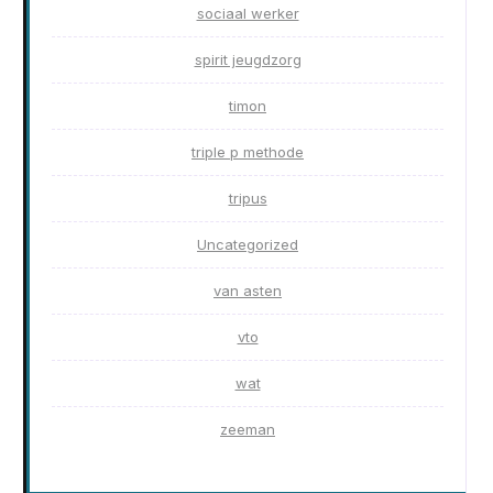
sociaal werker
spirit jeugdzorg
timon
triple p methode
tripus
Uncategorized
van asten
vto
wat
zeeman