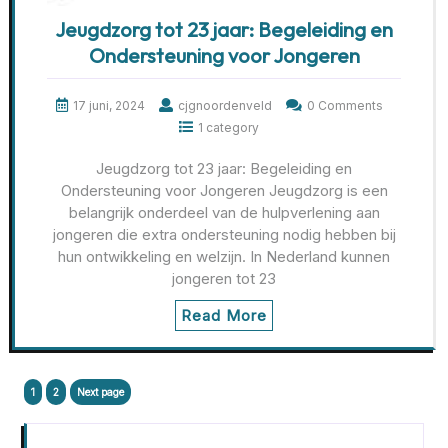
Jeugdzorg tot 23 jaar: Begeleiding en
Ondersteuning voor Jongeren
17 juni, 2024
cjgnoordenveld
0 Comments
1 category
Jeugdzorg tot 23 jaar: Begeleiding en
Ondersteuning voor Jongeren Jeugdzorg is een
belangrijk onderdeel van de hulpverlening aan
jongeren die extra ondersteuning nodig hebben bij
hun ontwikkeling en welzijn. In Nederland kunnen
jongeren tot 23
Read More
Berichtnavigatie
Page
Page
1
2
Next page