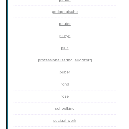
pedagogische
peuter
pluryn
plus
professionalisering jeugdzorg
puber
rond
roze
schoolkind
sociaal werk