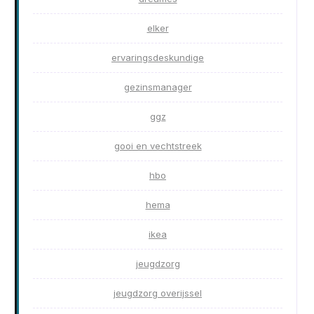
elker
ervaringsdeskundige
gezinsmanager
ggz
gooi en vechtstreek
hbo
hema
ikea
jeugdzorg
jeugdzorg overijssel