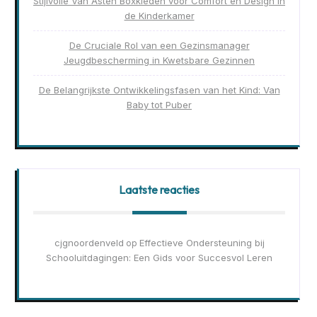
Stijlvolle Van Asten Boxkleden voor Comfort en Design in
de Kinderkamer
De Cruciale Rol van een Gezinsmanager
Jeugdbescherming in Kwetsbare Gezinnen
De Belangrijkste Ontwikkelingsfasen van het Kind: Van
Baby tot Puber
Laatste reacties
cjgnoordenveld
Effectieve Ondersteuning bij
op
Schooluitdagingen: Een Gids voor Succesvol Leren