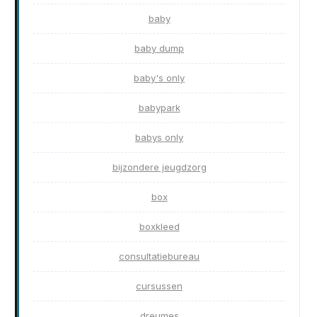
baby
baby dump
baby's only
babypark
babys only
bijzondere jeugdzorg
box
boxkleed
consultatiebureau
cursussen
dreumes