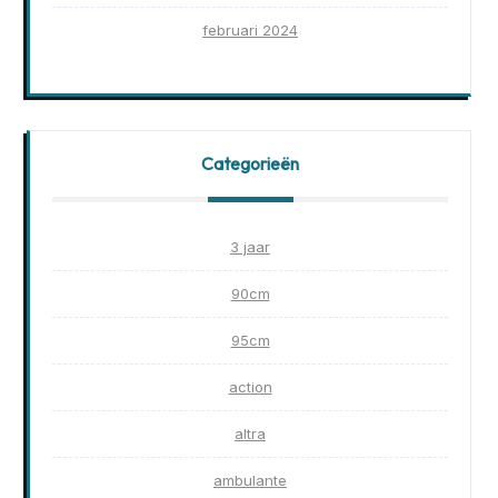
februari 2024
Categorieën
3 jaar
90cm
95cm
action
altra
ambulante