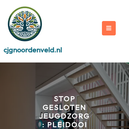
Skip
to
content
Op
But
cjgnoordenveld.nl
STOP
GESLOTEN
JEUGDZORG
: PLEIDOOI