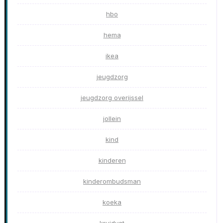
hbo
hema
ikea
jeugdzorg
jeugdzorg overijssel
jollein
kind
kinderen
kinderombudsman
koeka