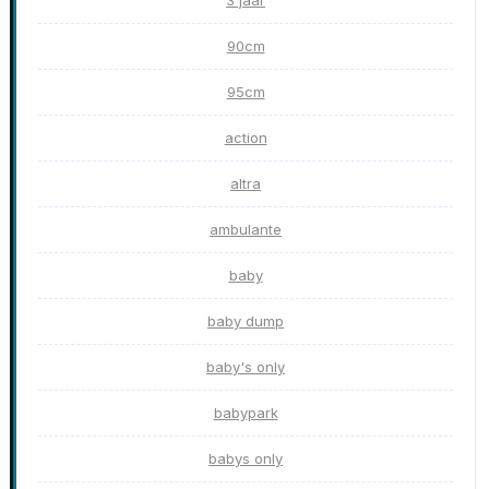
3 jaar
90cm
95cm
action
altra
ambulante
baby
baby dump
baby's only
babypark
babys only