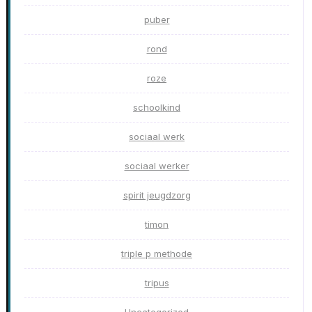
puber
rond
roze
schoolkind
sociaal werk
sociaal werker
spirit jeugdzorg
timon
triple p methode
tripus