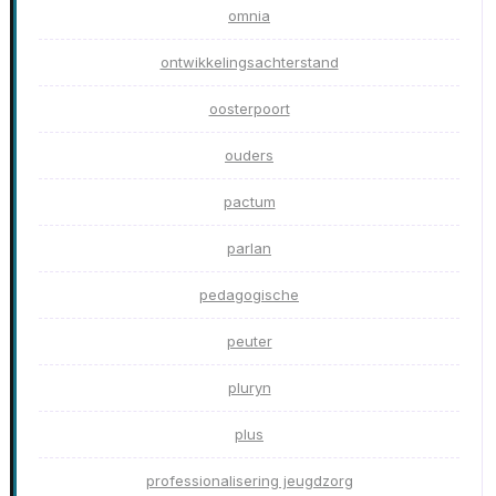
omnia
ontwikkelingsachterstand
oosterpoort
ouders
pactum
parlan
pedagogische
peuter
pluryn
plus
professionalisering jeugdzorg