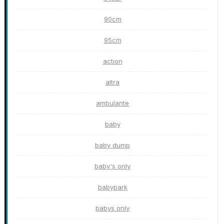
90cm
95cm
action
altra
ambulante
baby
baby dump
baby's only
babypark
babys only