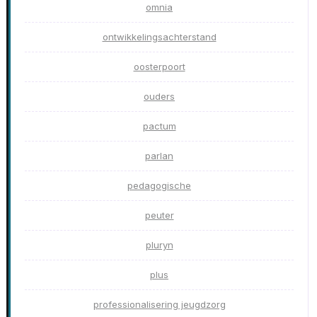
omnia
ontwikkelingsachterstand
oosterpoort
ouders
pactum
parlan
pedagogische
peuter
pluryn
plus
professionalisering jeugdzorg