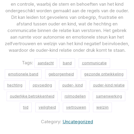
en controle, waarbij de stem en behoeften van het kind
ondergeschikt worden gemaakt aan de regels van de ouder.
Dit kan leiden tot gevoelens van onbegrip, frustratie en
afstand tussen ouder en kind, wat de hechting en
communicatie binnen de relatie kan verstoren. Het gebrek
aan ruimte voor autonomie en emotionele steun kan het
zelfvertrouwen en welzijn van het kind negatief beïnvloeden,
waardoor de ouder-kind relatie onder druk komt te staan.
Tags:
aandacht
band
communicatie
emotionele band
geborgenheid
gezonde ontwikkeling
hechting
opvoeding
ouder- kind
ouder-kind relatie
ouderlijke betrokkenheid
rolmodellen
samenwerking
tijd
veiligheid
vertrouwen
welzijn
Category:
Uncategorized