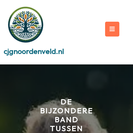
Skip
to
content
Op
But
cjgnoordenveld.nl
DE
BIJZONDERE
BAND
TUSSEN