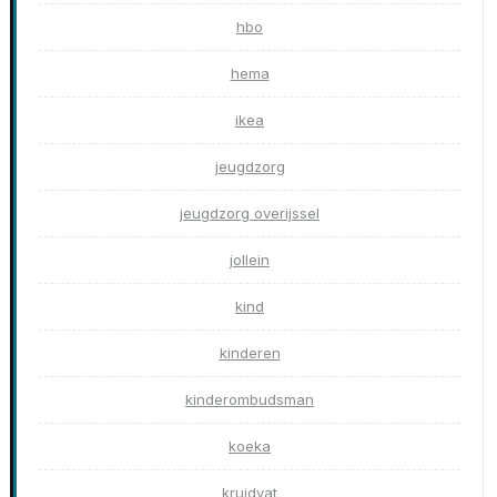
hbo
hema
ikea
jeugdzorg
jeugdzorg overijssel
jollein
kind
kinderen
kinderombudsman
koeka
kruidvat