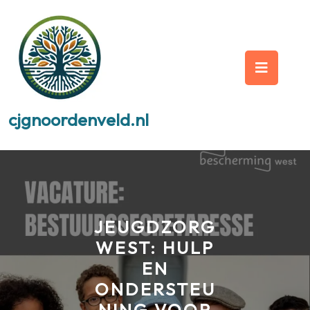
Skip
to
content
Op
But
cjgnoordenveld.nl
JEUGDZORG
WEST: HULP
EN
ONDERSTEU