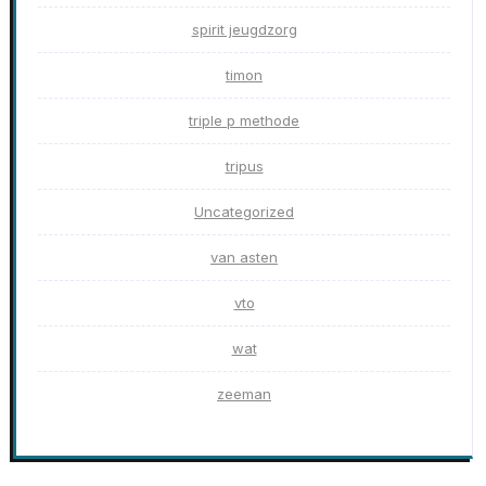
spirit jeugdzorg
timon
triple p methode
tripus
Uncategorized
van asten
vto
wat
zeeman