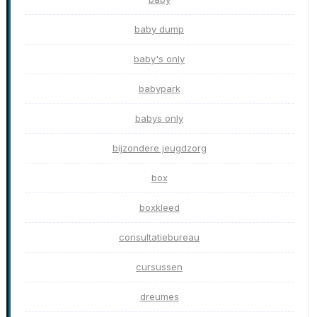
baby dump
baby's only
babypark
babys only
bijzondere jeugdzorg
box
boxkleed
consultatiebureau
cursussen
dreumes