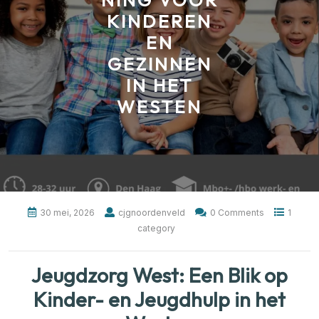
NING VOOR
KINDEREN
EN
GEZINNEN
IN HET
WESTEN
30 mei, 2026
cjgnoordenveld
0 Comments
1
category
Jeugdzorg West: Een Blik op
Kinder- en Jeugdhulp in het