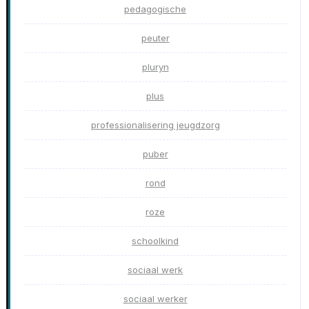
pedagogische
peuter
pluryn
plus
professionalisering jeugdzorg
puber
rond
roze
schoolkind
sociaal werk
sociaal werker