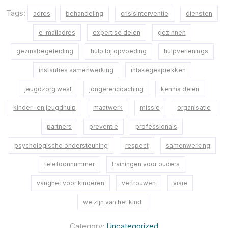
Tags:
adres
behandeling
crisisinterventie
diensten
e-mailadres
expertise delen
gezinnen
gezinsbegeleiding
hulp bij opvoeding
hulpverlenings
instanties samenwerking
intakegesprekken
jeugdzorg west
jongerencoaching
kennis delen
kinder- en jeugdhulp
maatwerk
missie
organisatie
partners
preventie
professionals
psychologische ondersteuning
respect
samenwerking
telefoonnummer
trainingen voor ouders
vangnet voor kinderen
vertrouwen
visie
welzijn van het kind
Category:
Uncategorized