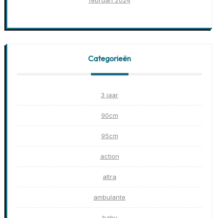
februari 2024
Categorieën
3 jaar
90cm
95cm
action
altra
ambulante
baby