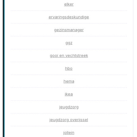
elker
ervaringsdeskundige
gezinsmanager
ggz
gooi en vechtstreek
hbo
hema
ikea
jeugdzorg
jeugdzorg overijssel
jollein