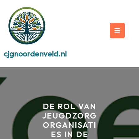
Skip
to
content
Op
But
cjgnoordenveld.nl
DE ROL VAN
JEUGDZORG
ORGANISATI
ES IN DE