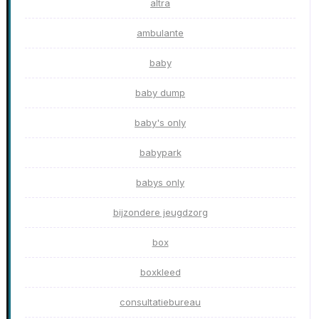
altra
ambulante
baby
baby dump
baby's only
babypark
babys only
bijzondere jeugdzorg
box
boxkleed
consultatiebureau