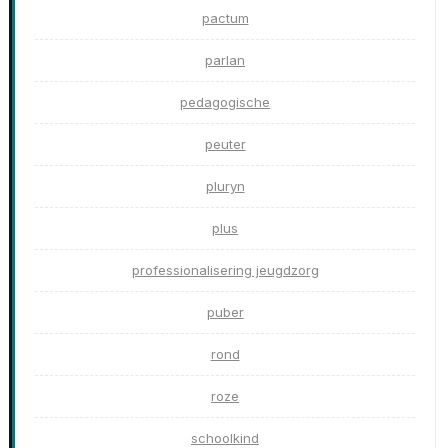
pactum
parlan
pedagogische
peuter
pluryn
plus
professionalisering jeugdzorg
puber
rond
roze
schoolkind