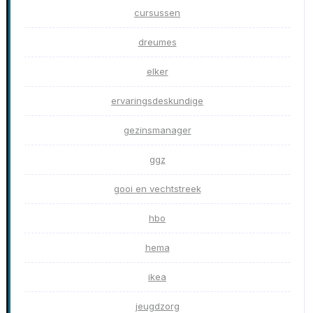
cursussen
dreumes
elker
ervaringsdeskundige
gezinsmanager
ggz
gooi en vechtstreek
hbo
hema
ikea
jeugdzorg