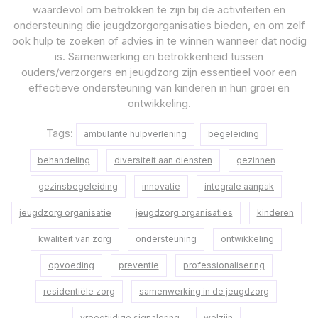
waardevol om betrokken te zijn bij de activiteiten en
ondersteuning die jeugdzorgorganisaties bieden, en om zelf
ook hulp te zoeken of advies in te winnen wanneer dat nodig
is. Samenwerking en betrokkenheid tussen
ouders/verzorgers en jeugdzorg zijn essentieel voor een
effectieve ondersteuning van kinderen in hun groei en
ontwikkeling.
Tags:
ambulante hulpverlening
begeleiding
behandeling
diversiteit aan diensten
gezinnen
gezinsbegeleiding
innovatie
integrale aanpak
jeugdzorg organisatie
jeugdzorg organisaties
kinderen
kwaliteit van zorg
ondersteuning
ontwikkeling
opvoeding
preventie
professionalisering
residentiële zorg
samenwerking in de jeugdzorg
vroegtijdige signalering
welzijn