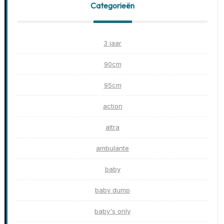
Categorieën
3 jaar
90cm
95cm
action
altra
ambulante
baby
baby dump
baby's only