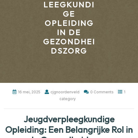
LEEGKUNDI
GE
OPLEIDING
IN DE
GEZONDHEI
DSZORG
16 mei, 2025
cjgnoordenveld
0 Comments
1
category
Jeugdverpleegkundige
Opleiding: Een Belangrijke Rol in