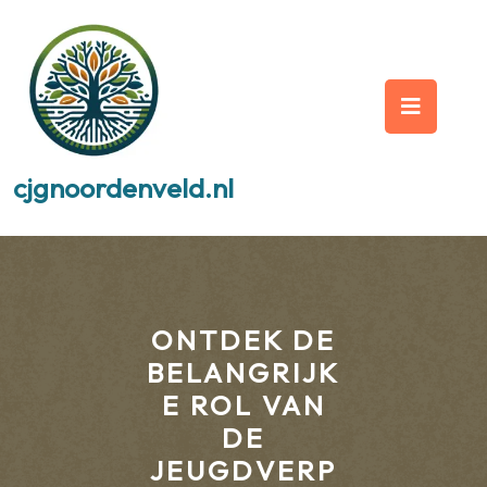
Skip
to
content
Op
But
cjgnoordenveld.nl
ONTDEK DE
BELANGRIJK
E ROL VAN
DE
JEUGDVERP