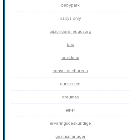
babypark
babys only
bijzondere jeugdzorg
box
boxkleed
consultatiebureau
cursussen
dreumes
elker
ervaringsdeskundige
gezinsmanager