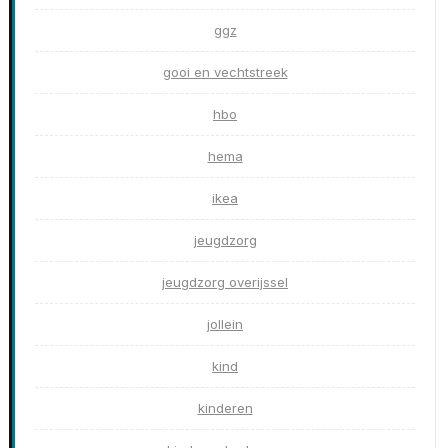
ggz
gooi en vechtstreek
hbo
hema
ikea
jeugdzorg
jeugdzorg overijssel
jollein
kind
kinderen