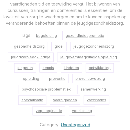
vaardigheden tijd en toewijding vergt. Het bijwonen van
cursussen, trainingen en conferenties is essentieel om de
kwaliteit van zorg te waarborgen en om te kunnen inspelen op
veranderende behoeften binnen de jeugdgezondheidszorg.
Tags:
begeleiding
gezondheidspromotie
gezondheidszorg
groei
jeugdgezondheidszorg
jeugdverpleegkundige
jeugdverpleegkundige opleiding
jongeren
kennis
kinderen
ontwikkeling
opleiding
preventie
preventieve zorg
psychosociale problematiek
samenwerking
specialisatie
vaardigheden
vaccinaties
verpleegkunde
voorlichting
Category:
Uncategorized