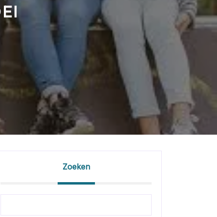
EI
Zoeken