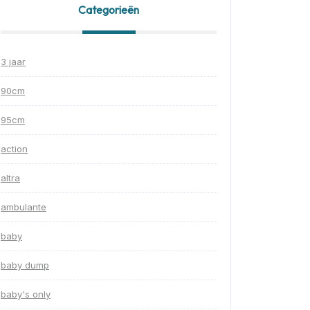
Categorieën
3 jaar
90cm
95cm
action
altra
ambulante
baby
baby dump
baby's only