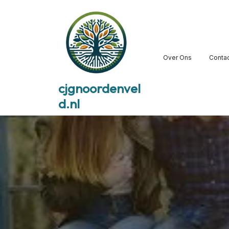
Skip
to
content
Over Ons
Conta
cjgnoordenvel
d.nl