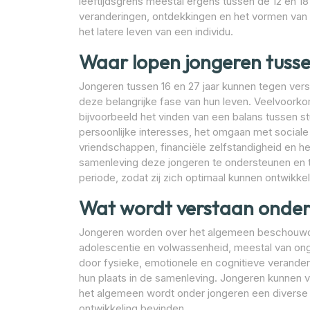
leeftijdsgrens meestal ergens tussen de 12 en 18
veranderingen, ontdekkingen en het vormen van i
het latere leven van een individu.
Waar lopen jongeren tusse
Jongeren tussen 16 en 27 jaar kunnen tegen vers
deze belangrijke fase van hun leven. Veelvoorko
bijvoorbeeld het vinden van een balans tussen stud
persoonlijke interesses, het omgaan met sociale
vriendschappen, financiële zelfstandigheid en h
samenleving deze jongeren te ondersteunen en t
periode, zodat zij zich optimaal kunnen ontwikke
Wat wordt verstaan onder
Jongeren worden over het algemeen beschouwd al
adolescentie en volwassenheid, meestal van ong
door fysieke, emotionele en cognitieve veranderin
hun plaats in de samenleving. Jongeren kunnen v
het algemeen wordt onder jongeren een diverse g
ontwikkeling bevinden.