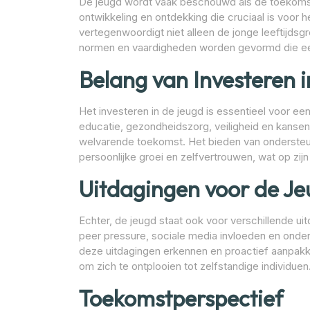
De jeugd wordt vaak beschouwd als de toekomst 
ontwikkeling en ontdekking die cruciaal is voo
vertegenwoordigt niet alleen de jonge leeftijds
normen en vaardigheden worden gevormd die ee
Belang van Investeren 
Het investeren in de jeugd is essentieel voor 
educatie, gezondheidszorg, veiligheid en kanse
welvarende toekomst. Het bieden van ondersteun
persoonlijke groei en zelfvertrouwen, wat op zijn
Uitdagingen voor de J
Echter, de jeugd staat ook voor verschillende u
peer pressure, sociale media invloeden en onder
deze uitdagingen erkennen en proactief aanpakke
om zich te ontplooien tot zelfstandige individuen
Toekomstperspectief