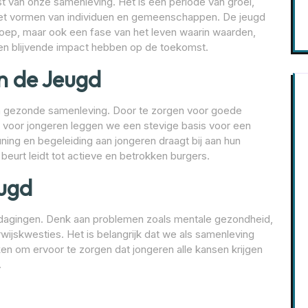
van onze samenleving. Het is een periode van groei,
r het vormen van individuen en gemeenschappen. De jeugd
groep, maar ook een fase van het leven waarin waarden,
n blijvende impact hebben op de toekomst.
in de Jeugd
een gezonde samenleving. Door te zorgen voor goede
n voor jongeren leggen we een stevige basis voor een
ing en begeleiding aan jongeren draagt bij aan hun
 beurt leidt tot actieve en betrokken burgers.
eugd
itdagingen. Denk aan problemen zoals mentale gezondheid,
wijskwesties. Het is belangrijk dat we als samenleving
n om ervoor te zorgen dat jongeren alle kansen krijgen
.