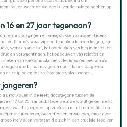
 jaar ligt. Deze periode staat vaak bekend om
dentiteit en waarden die een blijvende invloed hebben op
n 16 en 27 jaar tegenaan?
chillende uitdagingen en vraagstukken aanlopen tijdens
mende thema’s waar zij mee te maken kunnen krijgen, zijn
ie, werk en vrije tijd, het ontdekken van hun identiteit en
 druk en verwachtingen, het opbouwen van relaties en
et maken van toekomstplannen. Het is essentieel om als
e begeleiden bij het navigeren door deze uitdagende
len en ontplooien tot zelfstandige volwassenen.
 jongeren?
s individuen in de leeftijdscategorie tussen de
eveer 12 tot 25 jaar oud. Deze periode wordt gekenmerkt
gen, waarbij jongeren op zoek zijn naar hun identiteit en
ariëren in interesses, behoeften en ervaringen, maar over
roep individuen verstaan die zich in een cruciale fase van