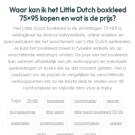
Waar kan ik het Little Dutch boxkleed
75×95 kopen en wat is de prijs?
Het Little Dutch boxkleed in de afmetingen 75×95 is
verkrijgbaar bij diverse babywinkels, online retailers en
speciaalzaken die het assortiment van Little Dutch aanbieden.
Je kunt het boxkleed zowel in fysieke winkels als op
verschillende webshops vinden. De prijs van het boxkleed
kan variëren afhankelijk van de verkooppunt en eventuele
aanbiedingen of acties die op dat moment gelden. Het is
raadzaam om de prijzen te vergelijken bij verschillende
verkooppunten om zo de beste deal te vinden voor dit
comfortabele en stijlvolle item voor je baby.
Tags:
75x95
boxkleed
comfortabel
design
hoogwaardige
little dutch
little dutch boxkleed 75x95
materialen
onderhouden
schoonmaken
spelen
veilig
veiligheid
zachte