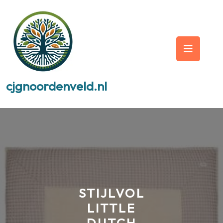
Skip
to
content
Op
But
cjgnoordenveld.nl
STIJLVOL
LITTLE