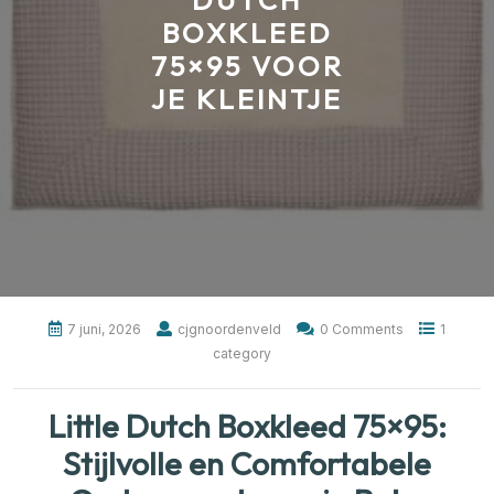
DUTCH
BOXKLEED
75×95 VOOR
JE KLEINTJE
7 juni, 2026
cjgnoordenveld
0 Comments
1
category
Little Dutch Boxkleed 75×95:
Stijlvolle en Comfortabele