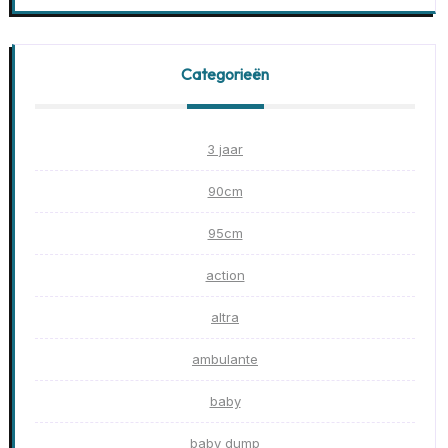
Categorieën
3 jaar
90cm
95cm
action
altra
ambulante
baby
baby dump