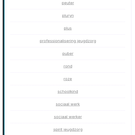
peuter
pluryn
plus
professionalisering jeugdzorg
puber
rond
roze
schoolkind
sociaal werk
sociaal werker
spirit jeugdzorg