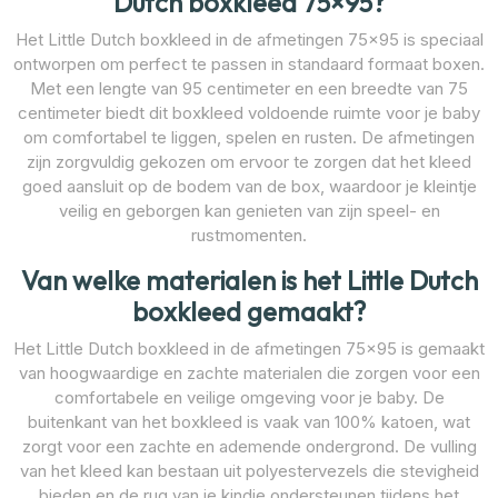
Dutch boxkleed 75×95?
Het Little Dutch boxkleed in de afmetingen 75×95 is speciaal
ontworpen om perfect te passen in standaard formaat boxen.
Met een lengte van 95 centimeter en een breedte van 75
centimeter biedt dit boxkleed voldoende ruimte voor je baby
om comfortabel te liggen, spelen en rusten. De afmetingen
zijn zorgvuldig gekozen om ervoor te zorgen dat het kleed
goed aansluit op de bodem van de box, waardoor je kleintje
veilig en geborgen kan genieten van zijn speel- en
rustmomenten.
Van welke materialen is het Little Dutch
boxkleed gemaakt?
Het Little Dutch boxkleed in de afmetingen 75×95 is gemaakt
van hoogwaardige en zachte materialen die zorgen voor een
comfortabele en veilige omgeving voor je baby. De
buitenkant van het boxkleed is vaak van 100% katoen, wat
zorgt voor een zachte en ademende ondergrond. De vulling
van het kleed kan bestaan uit polyestervezels die stevigheid
bieden en de rug van je kindje ondersteunen tijdens het