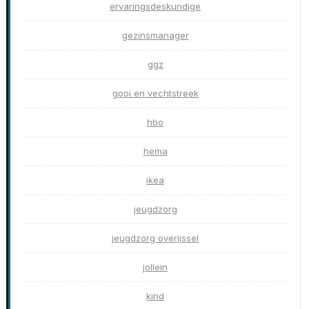
ervaringsdeskundige
gezinsmanager
ggz
gooi en vechtstreek
hbo
hema
ikea
jeugdzorg
jeugdzorg overijssel
jollein
kind