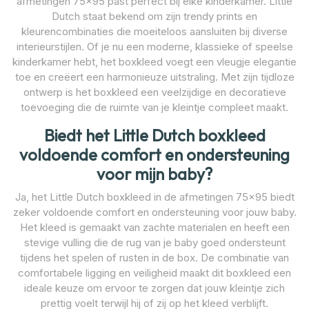
afmetingen 75×95 past perfect bij elke kinderkamer. Little
Dutch staat bekend om zijn trendy prints en
kleurencombinaties die moeiteloos aansluiten bij diverse
interieurstijlen. Of je nu een moderne, klassieke of speelse
kinderkamer hebt, het boxkleed voegt een vleugje elegantie
toe en creëert een harmonieuze uitstraling. Met zijn tijdloze
ontwerp is het boxkleed een veelzijdige en decoratieve
toevoeging die de ruimte van je kleintje compleet maakt.
Biedt het Little Dutch boxkleed
voldoende comfort en ondersteuning
voor mijn baby?
Ja, het Little Dutch boxkleed in de afmetingen 75×95 biedt
zeker voldoende comfort en ondersteuning voor jouw baby.
Het kleed is gemaakt van zachte materialen en heeft een
stevige vulling die de rug van je baby goed ondersteunt
tijdens het spelen of rusten in de box. De combinatie van
comfortabele ligging en veiligheid maakt dit boxkleed een
ideale keuze om ervoor te zorgen dat jouw kleintje zich
prettig voelt terwijl hij of zij op het kleed verblijft.