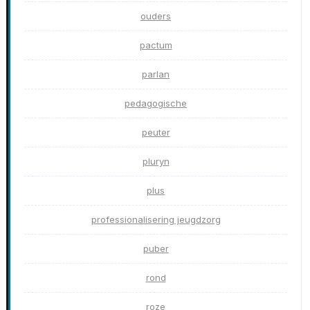
ouders
pactum
parlan
pedagogische
peuter
pluryn
plus
professionalisering jeugdzorg
puber
rond
roze