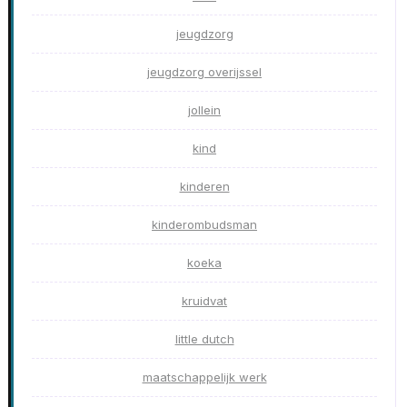
jeugdzorg
jeugdzorg overijssel
jollein
kind
kinderen
kinderombudsman
koeka
kruidvat
little dutch
maatschappelijk werk