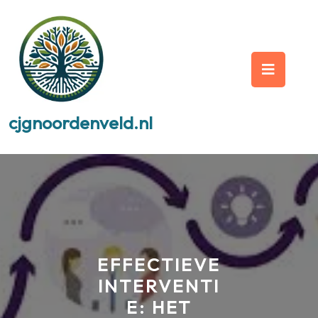
Skip
to
content
Op
But
cjgnoordenveld.nl
EFFECTIEVE
INTERVENTI
E: HET