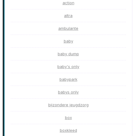
action
altra
ambulante
baby
baby dump
baby's only
babypark
babys only
bijzondere jeugdzorg
box
boxkleed