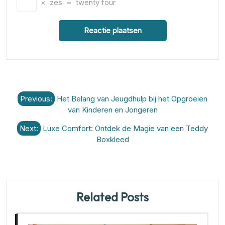
×
zes
=
twenty four
Berichtnavigatie
Previous:
Het Belang van Jeugdhulp bij het Opgroeien
van Kinderen en Jongeren
Next:
Luxe Comfort: Ontdek de Magie van een Teddy
Boxkleed
Related Posts