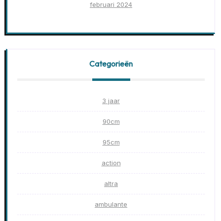
februari 2024
Categorieën
3 jaar
90cm
95cm
action
altra
ambulante