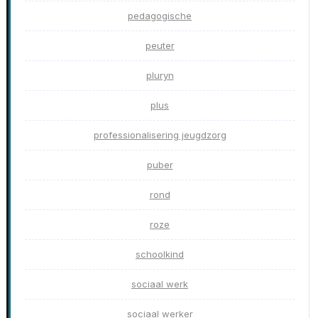
pedagogische
peuter
pluryn
plus
professionalisering jeugdzorg
puber
rond
roze
schoolkind
sociaal werk
sociaal werker