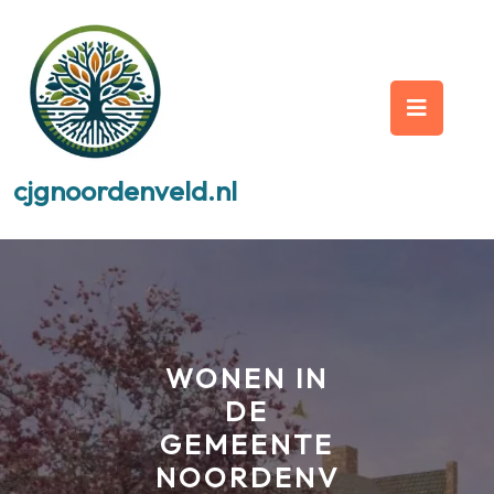
Skip
to
content
Op
But
cjgnoordenveld.nl
WONEN IN
DE
GEMEENTE
NOORDENV