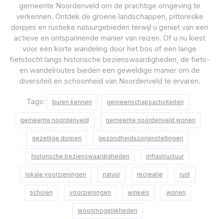
gemeente Noordenveld om de prachtige omgeving te
verkennen. Ontdek de groene landschappen, pittoreske
dorpjes en rustieke natuurgebieden terwijl u geniet van een
actieve en ontspannende manier van reizen. Of u nu kiest
voor een korte wandeling door het bos of een lange
fietstocht langs historische bezienswaardigheden, de fiets-
en wandelroutes bieden een geweldige manier om de
diversiteit en schoonheid van Noordenveld te ervaren.
Tags:
buren kennen
gemeenschapsactiviteiten
gemeente noordenveld
gemeente noordenveld wonen
gezellige dorpen
gezondheidszorginstellingen
historische bezienswaardigheden
infrastructuur
lokale voorzieningen
natuur
recreatie
rust
scholen
voorzieningen
winkels
wonen
woonmogelijkheden