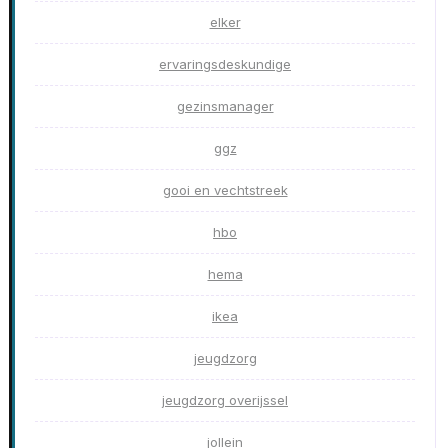
elker
ervaringsdeskundige
gezinsmanager
ggz
gooi en vechtstreek
hbo
hema
ikea
jeugdzorg
jeugdzorg overijssel
jollein