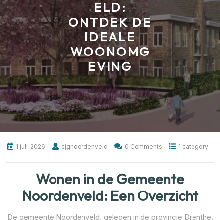
ELD:
ONTDEK DE
IDEALE
WOONOMG
EVING
1 juli, 2026
cjgnoordenveld
0 Comments
1 category
Wonen in de Gemeente
Noordenveld: Een Overzicht
De gemeente Noordenveld, gelegen in de provincie Drenthe,