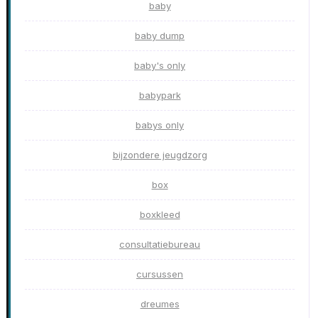
baby
baby dump
baby's only
babypark
babys only
bijzondere jeugdzorg
box
boxkleed
consultatiebureau
cursussen
dreumes