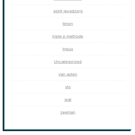
spirit jeugdzorg
timon
triple p methode
tripus
Uncategorized
van asten
vto
wat
zeeman