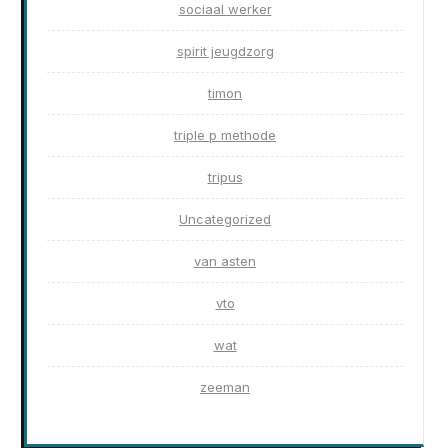
sociaal werker
spirit jeugdzorg
timon
triple p methode
tripus
Uncategorized
van asten
vto
wat
zeeman