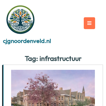
Skip
to
content
Op
But
cjgnoordenveld.nl
Tag:
infrastructuur