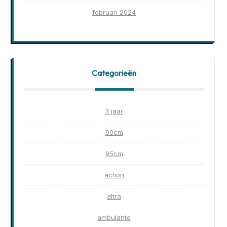
februari 2024
Categorieën
3 jaar
90cm
95cm
action
altra
ambulante