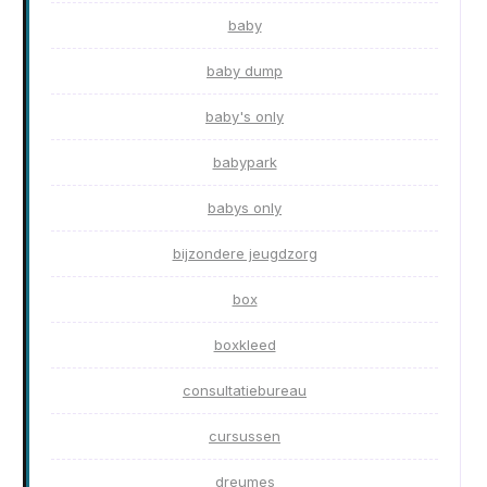
baby
baby dump
baby's only
babypark
babys only
bijzondere jeugdzorg
box
boxkleed
consultatiebureau
cursussen
dreumes