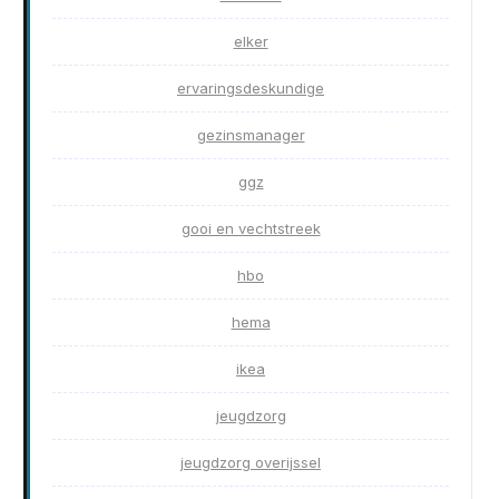
elker
ervaringsdeskundige
gezinsmanager
ggz
gooi en vechtstreek
hbo
hema
ikea
jeugdzorg
jeugdzorg overijssel