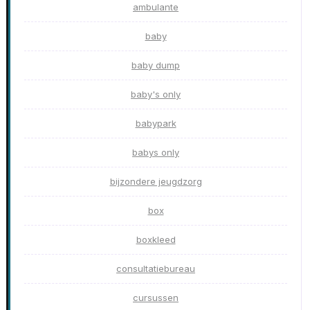
ambulante
baby
baby dump
baby's only
babypark
babys only
bijzondere jeugdzorg
box
boxkleed
consultatiebureau
cursussen