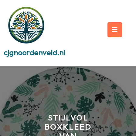
Skip
to
content
Op
But
cjgnoordenveld.nl
STIJLVOL
BOXKLEED