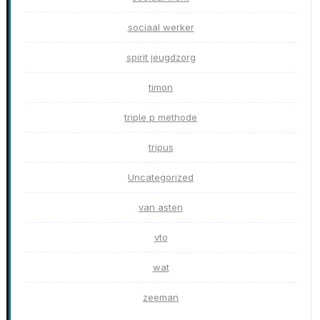
sociaal werker
spirit jeugdzorg
timon
triple p methode
tripus
Uncategorized
van asten
vto
wat
zeeman