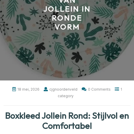
VAN
JOLLEIN IN
RONDE
VORM
18 mei, 2026
cjgnoordenveld
0 Comments
1
category
Boxkleed Jollein Rond: Stijlvol en
Comfortabel