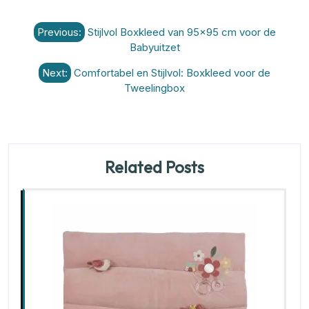
Berichtnavigatie
Previous:
Stijlvol Boxkleed van 95×95 cm voor de
Babyuitzet
Next:
Comfortabel en Stijlvol: Boxkleed voor de
Tweelingbox
Related Posts