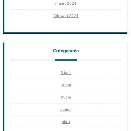
maart 2024
februari 2024
Categorieën
3 jaar
90cm
95cm
action
altra