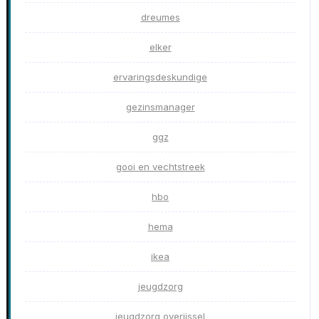
dreumes
elker
ervaringsdeskundige
gezinsmanager
ggz
gooi en vechtstreek
hbo
hema
ikea
jeugdzorg
jeugdzorg overijssel