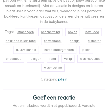
patroon wilt, er is altijd een optie die past bij jouw persoonlijke
smaak en interieurstijl. Met de variatie in designs en kleuren
biedt Jollein voor ieder wat wils, waardoor je het perfecte
boxkleed kunt kiezen dat past bij de sfeer die je wilt creëren
in de babykamer.
Tags:
afmetingen
bescherming
boxen
boxkleed
boxkleed jollein rond
comfortabel
design
diameter
duurzaamheid
harde ondergronden
jollein
onderhoud
reinigen
rond
veilig
wasinstructies
wasmachine
Category:
jollein
Geef een reactie
Het e-mailadres wordt niet gepubliceerd.
Vereiste