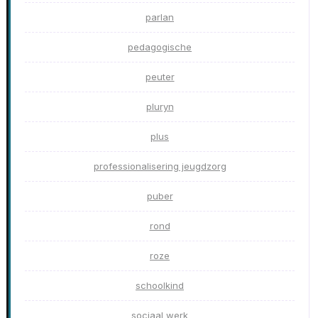
parlan
pedagogische
peuter
pluryn
plus
professionalisering jeugdzorg
puber
rond
roze
schoolkind
sociaal werk