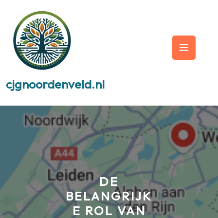
Skip
to
content
Op
But
cjgnoordenveld.nl
DE
BELANGRIJK
E ROL VAN