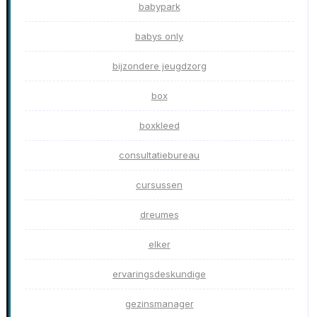
babypark
babys only
bijzondere jeugdzorg
box
boxkleed
consultatiebureau
cursussen
dreumes
elker
ervaringsdeskundige
gezinsmanager