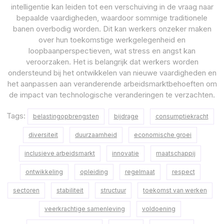
intelligentie kan leiden tot een verschuiving in de vraag naar
bepaalde vaardigheden, waardoor sommige traditionele
banen overbodig worden. Dit kan werkers onzeker maken
over hun toekomstige werkgelegenheid en
loopbaanperspectieven, wat stress en angst kan
veroorzaken. Het is belangrijk dat werkers worden
ondersteund bij het ontwikkelen van nieuwe vaardigheden en
het aanpassen aan veranderende arbeidsmarktbehoeften om
de impact van technologische veranderingen te verzachten.
Tags:
belastingopbrengsten
bijdrage
consumptiekracht
diversiteit
duurzaamheid
economische groei
inclusieve arbeidsmarkt
innovatie
maatschappij
ontwikkeling
opleiding
regelmaat
respect
sectoren
stabiliteit
structuur
toekomst van werken
veerkrachtige samenleving
voldoening