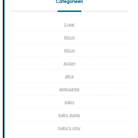
Categorieën
3 jaar
90cm
95cm
action
altra
ambulante
baby
baby dump
baby's only