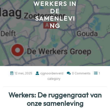
WERKERS IN
DE
SAMENLEVI
NG
12 mei, 2025
cjgnoordenveld
0 Comments
1
category
Werkers: De ruggengraat van
onze samenleving