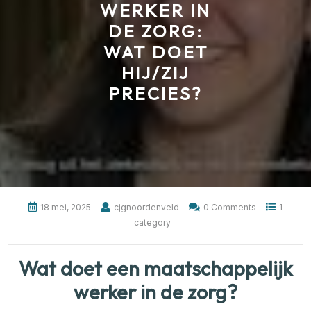
WERKER IN
DE ZORG:
WAT DOET
HIJ/ZIJ
PRECIES?
18 mei, 2025
cjgnoordenveld
0 Comments
1
category
Wat doet een maatschappelijk
werker in de zorg?