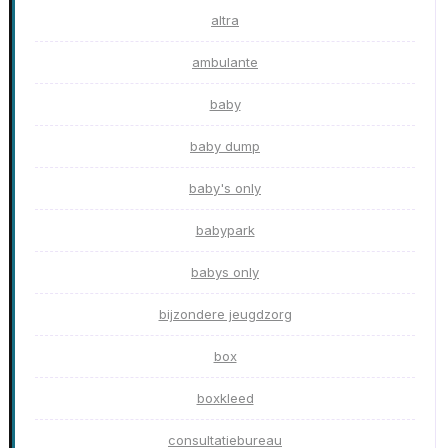
altra
ambulante
baby
baby dump
baby's only
babypark
babys only
bijzondere jeugdzorg
box
boxkleed
consultatiebureau