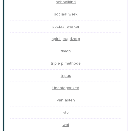
schoolkind
sociaal werk
sociaal werker
spirit jeugdzorg
timon
triple p methode
tripus
Uncategorized
van asten
vto
wat