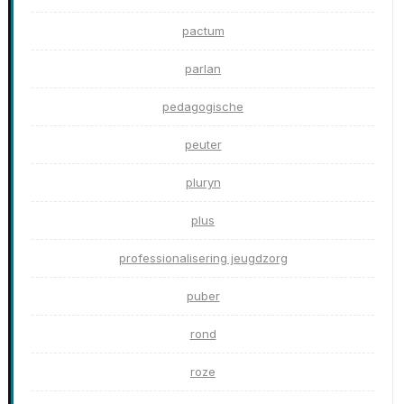
pactum
parlan
pedagogische
peuter
pluryn
plus
professionalisering jeugdzorg
puber
rond
roze