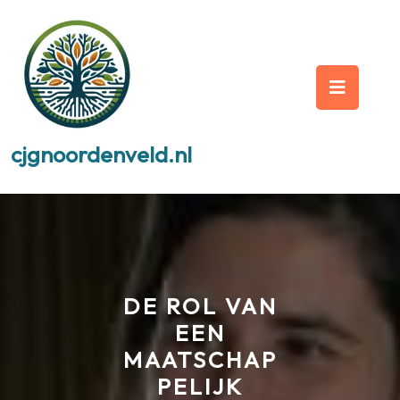
Skip
to
content
Op
But
cjgnoordenveld.nl
DE ROL VAN
EEN
MAATSCHAP
PELIJK