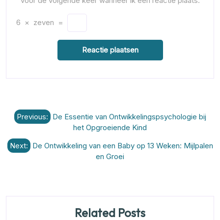
voor de volgende keer wanneer ik een reactie plaats.
6
×
zeven
=
Berichtnavigatie
Previous:
De Essentie van Ontwikkelingspsychologie bij
het Opgroeiende Kind
Next:
De Ontwikkeling van een Baby op 13 Weken: Mijlpalen
en Groei
Related Posts