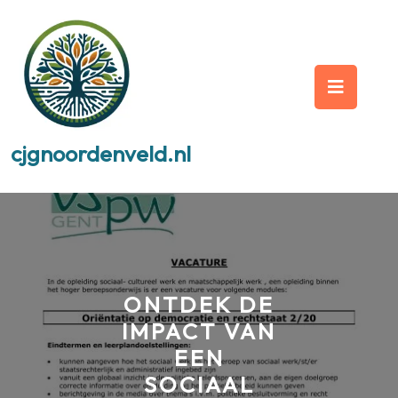
Skip
to
content
Op
But
cjgnoordenveld.nl
ONTDEK DE
IMPACT VAN
EEN
SOCIAAL