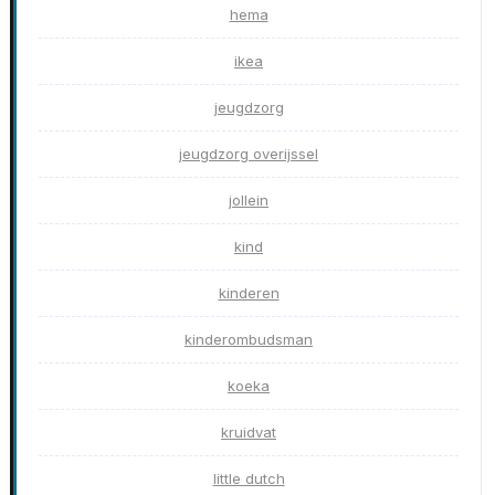
hema
ikea
jeugdzorg
jeugdzorg overijssel
jollein
kind
kinderen
kinderombudsman
koeka
kruidvat
little dutch