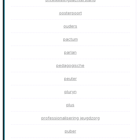
oosterpoort
ouders
pactum
parlan
pedagogische
peuter
pluryn
plus
professionalisering jeugdzorg
puber