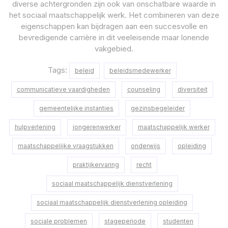
diverse achtergronden zijn ook van onschatbare waarde in
het sociaal maatschappelijk werk. Het combineren van deze
eigenschappen kan bijdragen aan een succesvolle en
bevredigende carrière in dit veeleisende maar lonende
vakgebied.
Tags:
beleid
beleidsmedewerker
communicatieve vaardigheden
counseling
diversiteit
gemeentelijke instanties
gezinsbegeleider
hulpverlening
jongerenwerker
maatschappelijk werker
maatschappelijke vraagstukken
onderwijs
opleiding
praktijkervaring
recht
sociaal maatschappelijk dienstverlening
sociaal maatschappelijk dienstverlening opleiding
sociale problemen
stageperiode
studenten