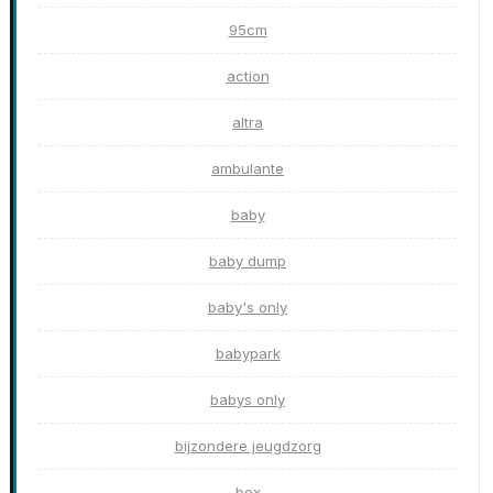
95cm
action
altra
ambulante
baby
baby dump
baby's only
babypark
babys only
bijzondere jeugdzorg
box