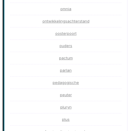
omnia
ontwikkelingsachterstand
oosterpoort
ouders
pactum
parlan
pedagogische
peuter
pluryn
plus