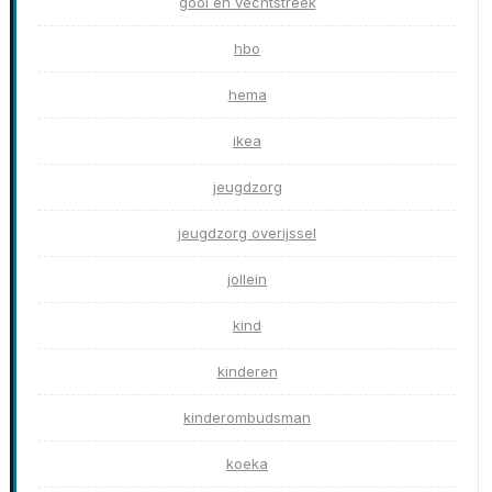
gooi en vechtstreek
hbo
hema
ikea
jeugdzorg
jeugdzorg overijssel
jollein
kind
kinderen
kinderombudsman
koeka