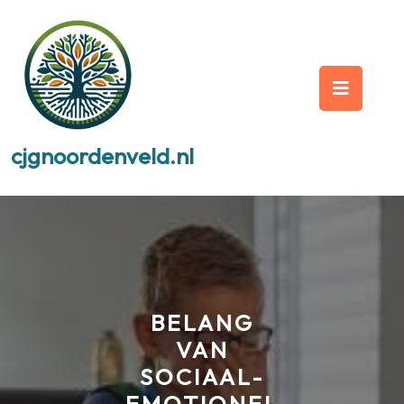
Skip
to
content
Op
But
cjgnoordenveld.nl
BELANG
VAN
SOCIAAL-