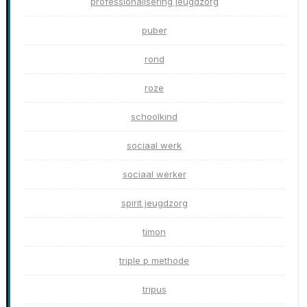
professionalisering jeugdzorg
puber
rond
roze
schoolkind
sociaal werk
sociaal werker
spirit jeugdzorg
timon
triple p methode
tripus