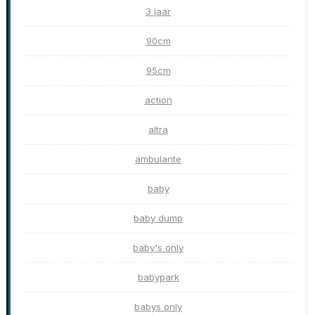
3 jaar
90cm
95cm
action
altra
ambulante
baby
baby dump
baby's only
babypark
babys only