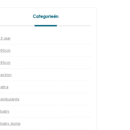
Categorieën
3 jaar
90cm
95cm
action
altra
ambulante
baby
baby dump