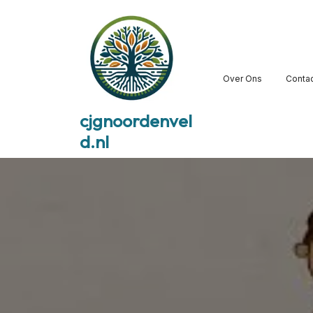
Skip
to
content
Over Ons
Conta
cjgnoordenvel
d.nl