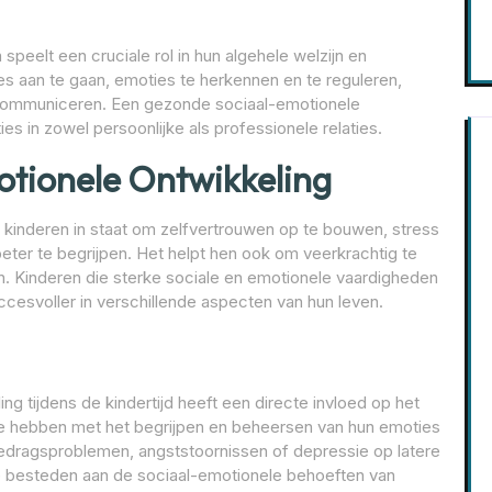
peelt een cruciale rol in hun algehele welzijn en
s aan te gaan, emoties te herkennen en te reguleren,
 communiceren. Een gezonde sociaal-emotionele
ies in zowel persoonlijke als professionele relaties.
tionele Ontwikkeling
 kinderen in staat om zelfvertrouwen op te bouwen, stress
beter te begrijpen. Het helpt hen ook om veerkrachtig te
en. Kinderen die sterke sociale en emotionele vaardigheden
ccesvoller in verschillende aspecten van hun leven.
ng tijdens de kindertijd heeft een directe invloed op het
ite hebben met het begrijpen en beheersen van hun emoties
gedragsproblemen, angststoornissen of depressie op latere
te besteden aan de sociaal-emotionele behoeften van