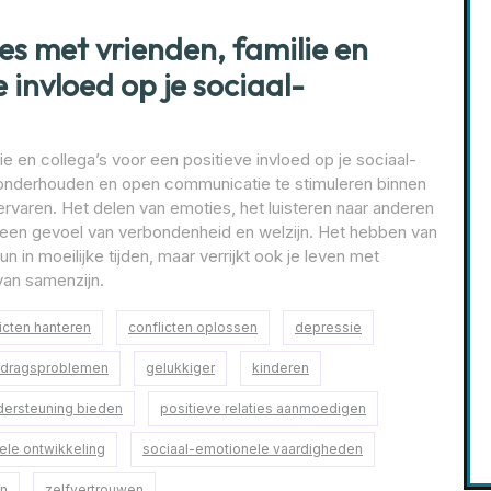
ies met vrienden, familie en
e invloed op je sociaal-
ie en collega’s voor een positieve invloed op je sociaal-
 onderhouden en open communicatie te stimuleren binnen
 ervaren. Het delen van emoties, het luisteren naar anderen
een gevoel van verbondenheid en welzijn. Het hebben van
n in moeilijke tijden, maar verrijkt ook je leven met
van samenzijn.
icten hanteren
conflicten oplossen
depressie
dragsproblemen
gelukkiger
kinderen
dersteuning bieden
positieve relaties aanmoedigen
ele ontwikkeling
sociaal-emotionele vaardigheden
jn
zelfvertrouwen