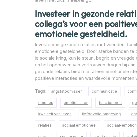
leven met zich meebrengt.
Investeer in gezonde relat
collega’s voor een positiev
emotionele gesteldheid.
Investeer in gezonde relaties met vrienden, famil
emotionele gesteldheid. Door sterke banden te
je sociale kring, kun je steun, begrip en vreugde
en het opbouwen van vertrouwen dragen bij aan 
gezonde relaties biedt niet alleen emotionele steu
positieve interacties en waardevolle momenten 
Tags:
angststoornissen
communicatie
confl
emoties
emoties uiten
functioneren
ge
kwaliteit van leven
liefdevolle omgeving
on
relaties
sociaal emotioneel
sociaal-emotion
stress
succesvoller
veerkrachtig
welzi