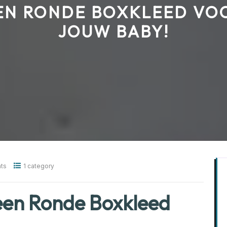
EN RONDE BOXKLEED VO
JOUW BABY!
ts
1 category
een Ronde Boxkleed