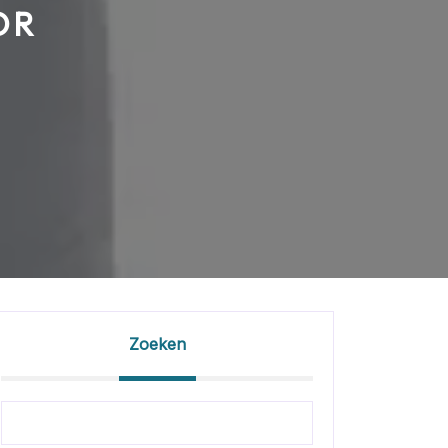
OR
Zoeken