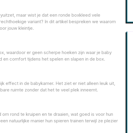
yuitzet, maar wist je dat een ronde boxkleed vele
 rechthoekige variant? In dit artikel bespreken we waarom
or jouw kleintje.
ox, waardoor er geen scherpe hoeken zijn waar je baby
id en comfort tijdens het spelen en slapen in de box.
k effect in de babykamer. Het ziet er niet alleen leuk uit,
are ruimte zonder dat het te veel plek inneemt.
om rond te kruipen en te draaien, wat goed is voor hun
n natuurlijke manier hun spieren trainen terwijl ze plezier