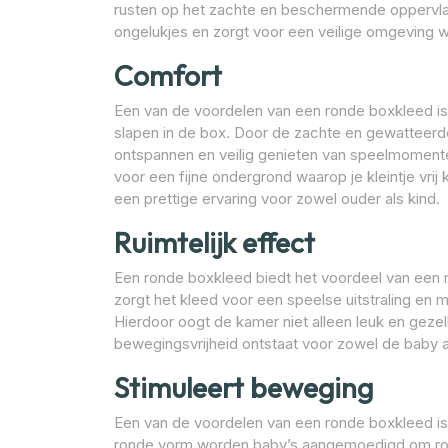
rusten op het zachte en beschermende oppervlak 
ongelukjes en zorgt voor een veilige omgeving w
Comfort
Een van de voordelen van een ronde boxkleed is 
slapen in de box. Door de zachte en gewatteerde
ontspannen en veilig genieten van speelmomente
voor een fijne ondergrond waarop je kleintje vri
een prettige ervaring voor zowel ouder als kind.
Ruimtelijk effect
Een ronde boxkleed biedt het voordeel van een r
zorgt het kleed voor een speelse uitstraling en 
Hierdoor oogt de kamer niet alleen leuk en geze
bewegingsvrijheid ontstaat voor zowel de baby a
Stimuleert beweging
Een van de voordelen van een ronde boxkleed is
ronde vorm worden baby’s aangemoedigd om rond 