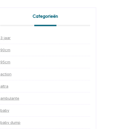
Categorieën
3 jaar
90cm
95cm
action
altra
ambulante
baby
baby dump