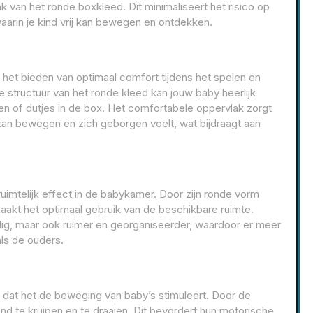
van het ronde boxkleed. Dit minimaliseert het risico op
aarin je kind vrij kan bewegen en ontdekken.
het bieden van optimaal comfort tijdens het spelen en
 structuur van het ronde kleed kan jouw baby heerlijk
n of dutjes in de box. Het comfortabele oppervlak zorgt
j kan bewegen en zich geborgen voelt, wat bijdraagt aan
uimtelijk effect in de babykamer. Door zijn ronde vorm
maakt het optimaal gebruik van de beschikbare ruimte.
llig, maar ook ruimer en georganiseerder, waardoor er meer
ls de ouders.
 dat het de beweging van baby’s stimuleert. Door de
te kruipen en te draaien. Dit bevordert hun motorische