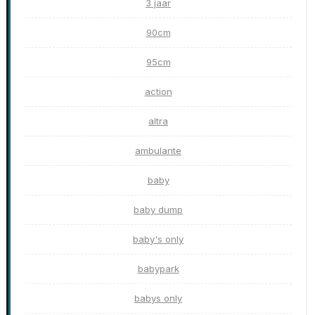
3 jaar
90cm
95cm
action
altra
ambulante
baby
baby dump
baby's only
babypark
babys only