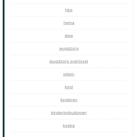
hbo
hema
ikea
jeugdzorg
jeugdzorg overijssel
jollein
kind
kinderen
kinderombudsman
koeka