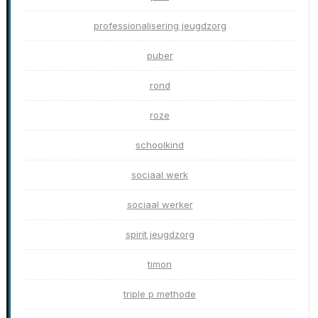
professionalisering jeugdzorg
puber
rond
roze
schoolkind
sociaal werk
sociaal werker
spirit jeugdzorg
timon
triple p methode