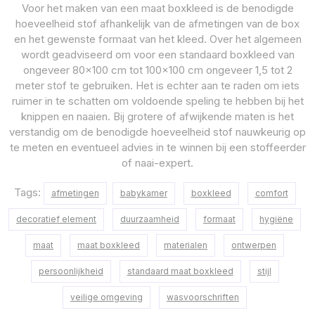
Voor het maken van een maat boxkleed is de benodigde
hoeveelheid stof afhankelijk van de afmetingen van de box
en het gewenste formaat van het kleed. Over het algemeen
wordt geadviseerd om voor een standaard boxkleed van
ongeveer 80×100 cm tot 100×100 cm ongeveer 1,5 tot 2
meter stof te gebruiken. Het is echter aan te raden om iets
ruimer in te schatten om voldoende speling te hebben bij het
knippen en naaien. Bij grotere of afwijkende maten is het
verstandig om de benodigde hoeveelheid stof nauwkeurig op
te meten en eventueel advies in te winnen bij een stoffeerder
of naai-expert.
Tags:
afmetingen
babykamer
boxkleed
comfort
decoratief element
duurzaamheid
formaat
hygiëne
maat
maat boxkleed
materialen
ontwerpen
persoonlijkheid
standaard maat boxkleed
stijl
veilige omgeving
wasvoorschriften