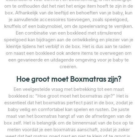
om te onthouden dat het niet het enige item hoeft te zijn in de
box. Afhankelijk van de leeftijd en behoeften van je baby, kun
je aanvullende accessoires toevoegen, zoals speelgoed,
knuffels of een babymobiel, om de speelervaring te verrijken.
Een combinatie van een boxkleed met stimulerend
speelgoed kan bijdragen aan de ontwikkeling en plezier van je
kleintje tijdens het verblijf in de box. Het is dus aan te raden
om naast een boxkleed ook andere items te overwegen om
een gevarieerde en uitdagende omgeving voor je baby te
creëren.
Hoe groot moet Boxmatras zijn?
Een veelgestelde vraag met betrekking tot een maat
boxkleed is: “Hoe groot moet het boxmatras zijn?” Het is
essentieel dat het boxmatras perfect past in de box, zodat je
baby veilig en comfortabel kan spelen en rusten. De juiste
maat van het boxmatras hangt af van de afmetingen van de
box zelf. Het is belangrijk om de binnenmaat van de box op te
meten voordat je een boxmatras aanschaft, zodat je zeker
weet dat het matras goed past en niet te klein of te groot is.