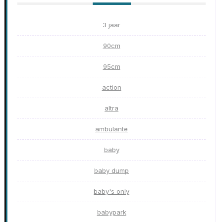
3 jaar
90cm
95cm
action
altra
ambulante
baby
baby dump
baby's only
babypark