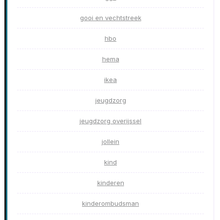
gooi en vechtstreek
hbo
hema
ikea
jeugdzorg
jeugdzorg overijssel
jollein
kind
kinderen
kinderombudsman