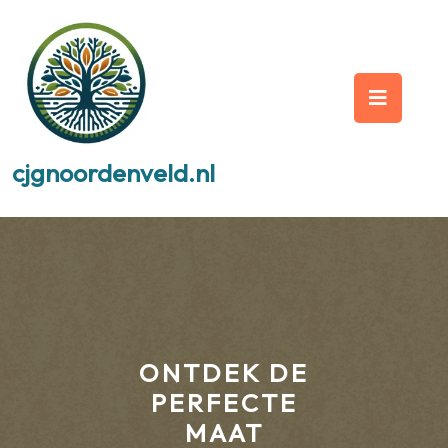
Skip
to
content
Op
But
cjgnoordenveld.nl
ONTDEK DE
PERFECTE
MAAT