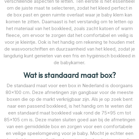
verschillende aspecten te letten. Ten eerste is het essentieel
om de juiste maat te selecteren, zodat het kleed perfect in
de box past en geen ruimte overlaat waar je baby klem kan
komen te zitten. Daarnaast is het verstandig om te letten op
het materiaal van het boxkleed, zoals zacht katoen of warm
fleece, om ervoor te zorgen dat het comfortabel en veilig is
voor je kleintje. Ook is het handig om rekening te houden met
de wasvoorschriften en duurzaamheid van het kleed, zodat je
langdurig kunt genieten van een fris en hygiënisch boxkleed in
de babykamer.
Wat is standaard maat box?
De standaard maat voor een box in Nederland is doorgaans
80×100 cm. Deze afmetingen zijn gangbaar voor de meeste
boxen die op de markt verkrijgbaar zijn. Als je op zoek bent
naar een passend boxkleed, is het handig om te weten dat
een standaard maat boxkleed vaak rond de 75×95 cm tot
85×105 cm is. Deze maten sluiten goed aan bij de afmetingen
van een gemiddelde box en zorgen voor een comfortabele
en veilige speelomgeving voor je baby. Mocht je echter een