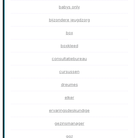
babys only
bijzondere jeugdzorg
box
boxkleed
consultatiebureau
cursussen
dreumes
elker
ervaringsdeskundige
gezinsmanager
ggz