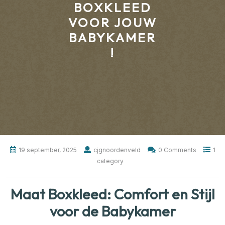
BOXKLEED
VOOR JOUW
BABYKAMER
!
19 september, 2025
cjgnoordenveld
0 Comments
1
category
Maat Boxkleed: Comfort en Stijl
voor de Babykamer