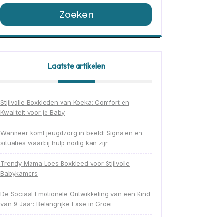
Zoeken
Laatste artikelen
Stijlvolle Boxkleden van Koeka: Comfort en
Kwaliteit voor je Baby
Wanneer komt jeugdzorg in beeld: Signalen en
situaties waarbij hulp nodig kan zijn
Trendy Mama Loes Boxkleed voor Stijlvolle
Babykamers
De Sociaal Emotionele Ontwikkeling van een Kind
van 9 Jaar: Belangrijke Fase in Groei