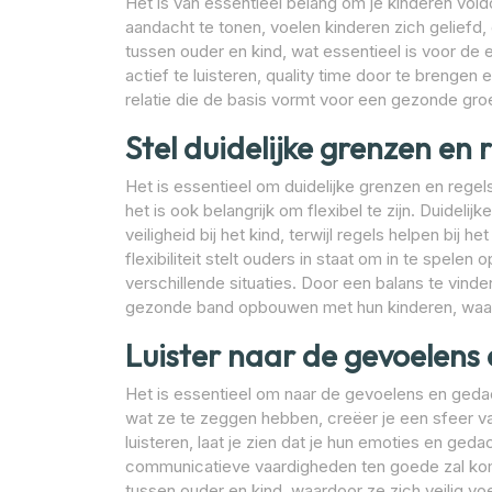
Het is van essentieel belang om je kinderen vol
aandacht te tonen, voelen kinderen zich geliefd,
tussen ouder en kind, wat essentieel is voor de 
actief te luisteren, quality time door te brengen
relatie die de basis vormt voor een gezonde groe
Stel duidelijke grenzen en 
Het is essentieel om duidelijke grenzen en regels
het is ook belangrijk om flexibel te zijn. Duidel
veiligheid bij het kind, terwijl regels helpen bi
flexibiliteit stelt ouders in staat om in te spele
verschillende situaties. Door een balans te vinde
gezonde band opbouwen met hun kinderen, waari
Luister naar de gevoelens 
Het is essentieel om naar de gevoelens en gedac
wat ze te zeggen hebben, creëer je een sfeer va
luisteren, laat je zien dat je hun emoties en ge
communicatieve vaardigheden ten goede zal kom
tussen ouder en kind, waardoor ze zich veilig vo