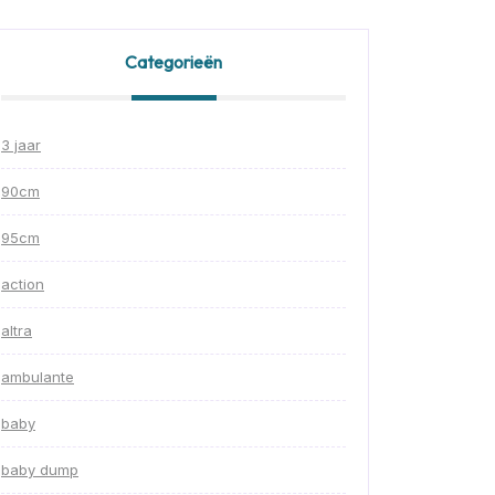
Categorieën
3 jaar
90cm
95cm
action
altra
ambulante
baby
baby dump