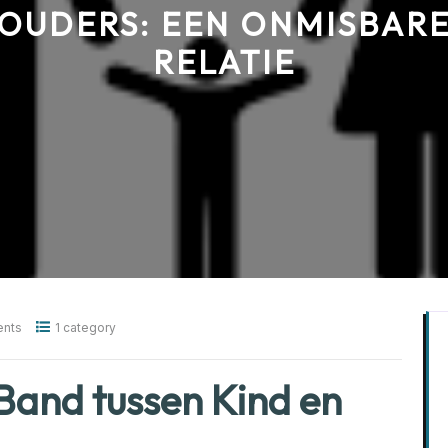
OUDERS: EEN ONMISBAR
RELATIE
nts
1 category
Band tussen Kind en