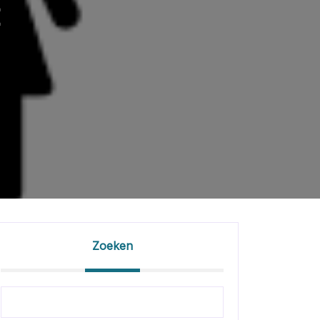
E
Zoeken