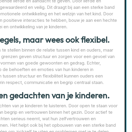
doende liefde en aandacht te geven. Door liefde en
 gewaardeerd en veilig. Dit draagt bij aan een sterke band
emotionele ontwikkeling en het welzijn van het kind. Door
 en positieve interacties te hebben, bouw je aan een hechte
i en ontwikkeling van je kinderen.
regels, maar wees ook flexibel.
 te stellen binnen de relatie tussen kind en ouders, maar
ijke grenzen geven structuur en zorgen voor een gevoel van
j het vormen van goede gewoonten en gedrag. Echter,
n op de behoeften en emoties van hun kinderen in
n tussen structuur en flexibiliteit kunnen ouders een
n respect, communicatie en begrip centraal staan.
en gedachten van je kinderen.
hten van je kinderen te luisteren. Door open te staan voor
n begrip en vertrouwen binnen het gezin. Door actief te
dachten serieus neemt, wat hun zelfvertrouwen en
en. Het helpt ook bij het opbouwen van een sterke band
elen om zichzelf te uiten en problemen met je te delen.