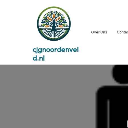
Skip
to
content
Over Ons
Conta
cjgnoordenvel
d.nl