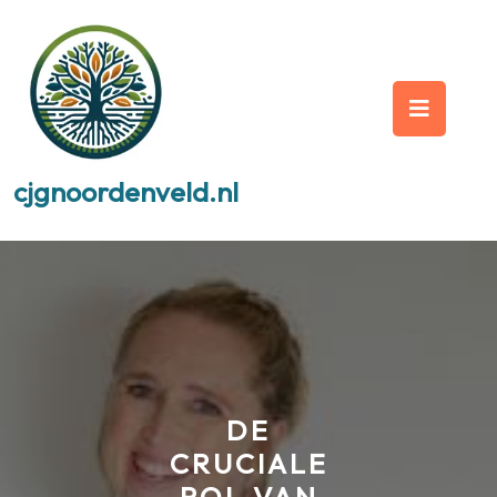
Skip
to
content
Op
But
cjgnoordenveld.nl
DE
CRUCIALE