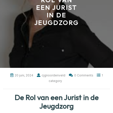
ROL VAN
EEN JURIST
IN DE
JEUGDZORG
20 juni, 2024
cjgnoordenveld
0 Comments
1
category
De Rol van een Jurist in de
Jeugdzorg