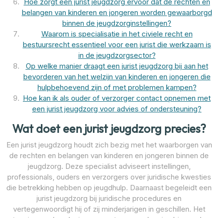
Hoe zorgt een jurist jeugdzorg ervoor dat de rechten en
belangen van kinderen en jongeren worden gewaarborgd
binnen de jeugdzorginstellingen?
Waarom is specialisatie in het civiele recht en
bestuursrecht essentieel voor een jurist die werkzaam is
in de jeugdzorgsector?
Op welke manier draagt een jurist jeugdzorg bij aan het
bevorderen van het welzijn van kinderen en jongeren die
hulpbehoevend zijn of met problemen kampen?
Hoe kan ik als ouder of verzorger contact opnemen met
een jurist jeugdzorg voor advies of ondersteuning?
Wat doet een jurist jeugdzorg precies?
Een jurist jeugdzorg houdt zich bezig met het waarborgen van
de rechten en belangen van kinderen en jongeren binnen de
jeugdzorg. Deze specialist adviseert instellingen,
professionals, ouders en verzorgers over juridische kwesties
die betrekking hebben op jeugdhulp. Daarnaast begeleidt een
jurist jeugdzorg bij juridische procedures en
vertegenwoordigt hij of zij minderjarigen in geschillen. Het