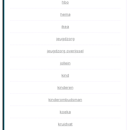
hbo
hema
ikea
jeugdzorg
jeugdzorg overijssel
jollein
kind
kinderen
kinderombudsman
koeka
kruidvat