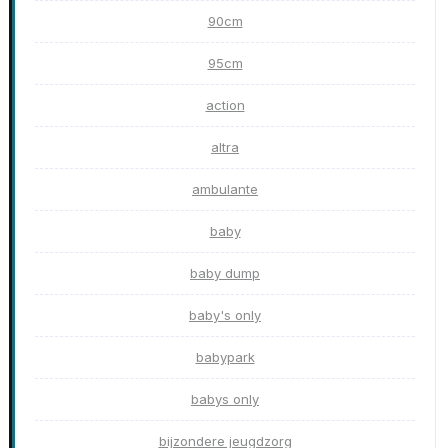
90cm
95cm
action
altra
ambulante
baby
baby dump
baby's only
babypark
babys only
bijzondere jeugdzorg