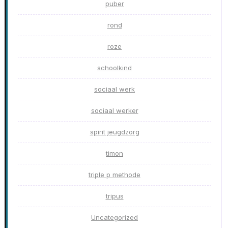
puber
rond
roze
schoolkind
sociaal werk
sociaal werker
spirit jeugdzorg
timon
triple p methode
tripus
Uncategorized