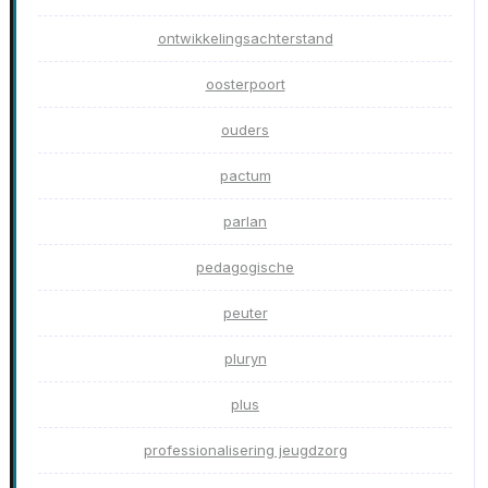
ontwikkelingsachterstand
oosterpoort
ouders
pactum
parlan
pedagogische
peuter
pluryn
plus
professionalisering jeugdzorg