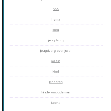
hbo
hema
ikea
jeugdzorg
jeugdzorg overijssel
jollein
kind
kinderen
kinderombudsman
koeka