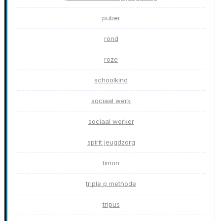
puber
rond
roze
schoolkind
sociaal werk
sociaal werker
spirit jeugdzorg
timon
triple p methode
tripus