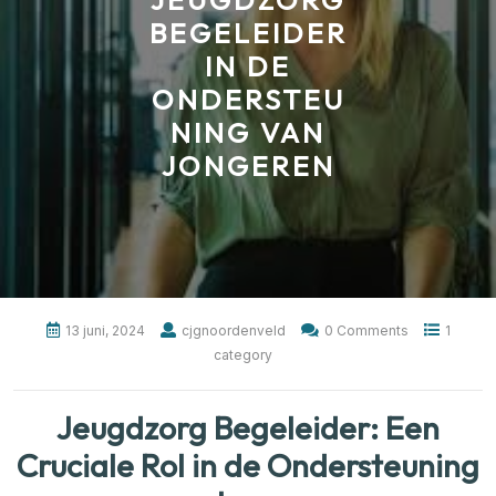
JEUGDZORG
BEGELEIDER
IN DE
ONDERSTEU
NING VAN
JONGEREN
13 juni, 2024
cjgnoordenveld
0 Comments
1
category
Jeugdzorg Begeleider: Een
Cruciale Rol in de Ondersteuning