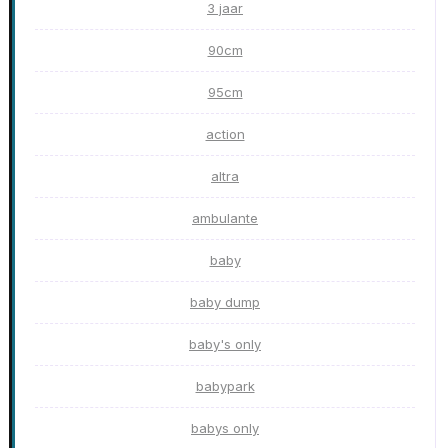
3 jaar
90cm
95cm
action
altra
ambulante
baby
baby dump
baby's only
babypark
babys only