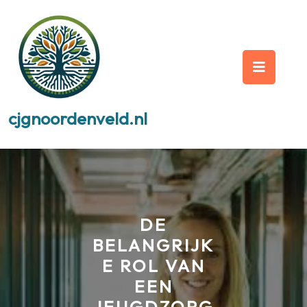
Skip
to
content
Op
But
cjgnoordenveld.nl
DE
BELANGRIJK
E ROL VAN
EEN