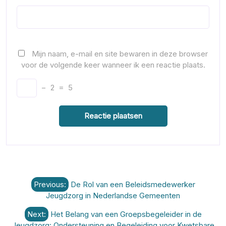
Mijn naam, e-mail en site bewaren in deze browser
voor de volgende keer wanneer ik een reactie plaats.
−
2
=
5
Berichtnavigatie
Previous:
De Rol van een Beleidsmedewerker
Jeugdzorg in Nederlandse Gemeenten
Next:
Het Belang van een Groepsbegeleider in de
Jeugdzorg: Ondersteuning en Begeleiding voor Kwetsbare