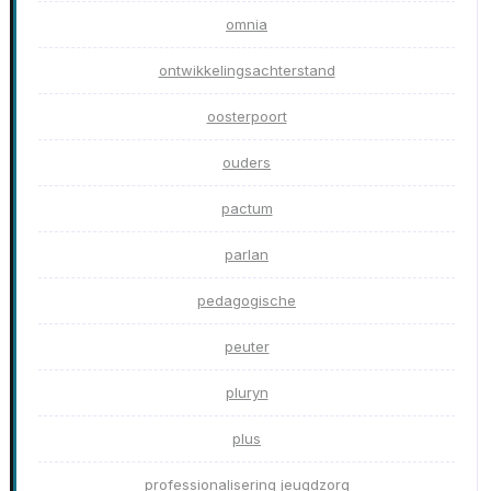
omnia
ontwikkelingsachterstand
oosterpoort
ouders
pactum
parlan
pedagogische
peuter
pluryn
plus
professionalisering jeugdzorg