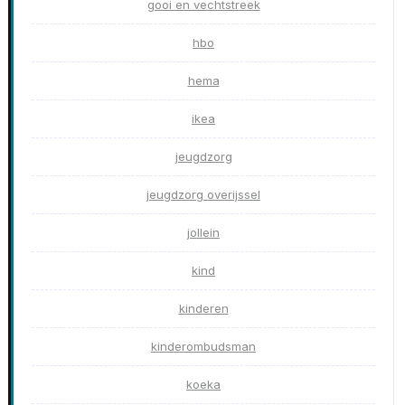
gooi en vechtstreek
hbo
hema
ikea
jeugdzorg
jeugdzorg overijssel
jollein
kind
kinderen
kinderombudsman
koeka