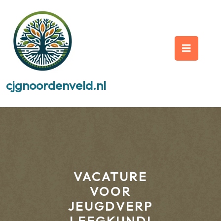
Skip
to
content
Op
But
cjgnoordenveld.nl
VACATURE
VOOR
JEUGDVERP