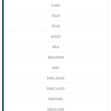
3 jaar
90cm
95cm
action
altra
ambulante
baby
baby dump
baby's only
babypark
babys only