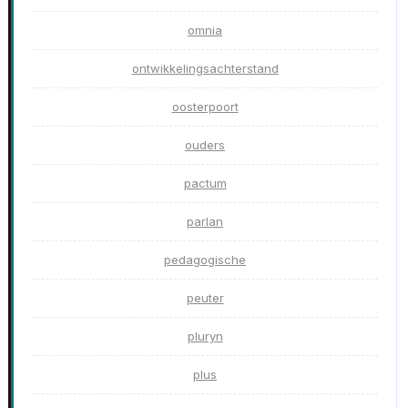
omnia
ontwikkelingsachterstand
oosterpoort
ouders
pactum
parlan
pedagogische
peuter
pluryn
plus