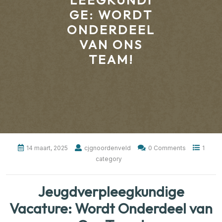
LEEGKUNDI
GE: WORDT
ONDERDEEL
VAN ONS
TEAM!
14 maart, 2025
cjgnoordenveld
0 Comments
1
category
Jeugdverpleegkundige
Vacature: Wordt Onderdeel van