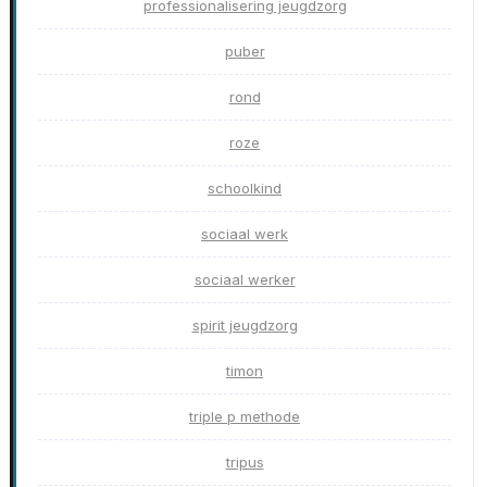
professionalisering jeugdzorg
puber
rond
roze
schoolkind
sociaal werk
sociaal werker
spirit jeugdzorg
timon
triple p methode
tripus