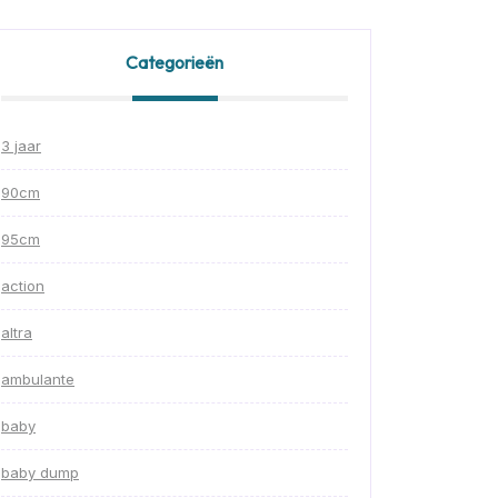
Categorieën
3 jaar
90cm
95cm
action
altra
ambulante
baby
baby dump