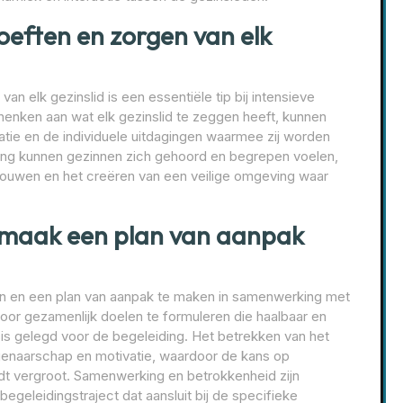
oeften en zorgen van elk
an elk gezinslid is een essentiële tip bij intensieve
henken aan wat elk gezinslid te zeggen heeft, kunnen
tuatie en de individuele uitdagingen waarmee zij worden
ing kunnen gezinnen zich gehoord en begrepen voelen,
rouwen en het creëren van een veilige omgeving waar
en maak een plan van aanpak
llen en een plan van aanpak te maken in samenwerking met
Door gezamenlijk doelen te formuleren die haalbaar en
asis gelegd voor de begeleiding. Het betrekken van het
eigenaarschap en motivatie, waardoor de kans op
dt vergroot. Samenwerking en betrokkenheid zijn
begeleidingstraject dat aansluit bij de specifieke