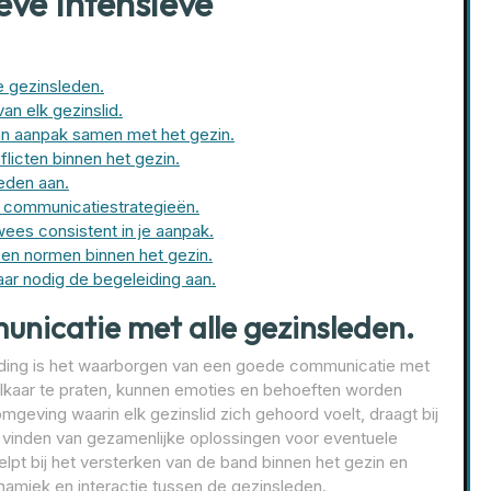
eve Intensieve
 gezinsleden.
an elk gezinslid.
van aanpak samen met het gezin.
licten binnen het gezin.
eden aan.
 communicatiestrategieën.
wees consistent in je aanpak.
en normen binnen het gezin.
ar nodig de begeleiding aan.
nicatie met alle gezinsleden.
eiding is het waarborgen van een goede communicatie met
elkaar te praten, kunnen emoties en behoeften worden
mgeving waarin elk gezinslid zich gehoord voelt, draagt bij
t vinden van gezamenlijke oplossingen voor eventuele
pt bij het versterken van de band binnen het gezin en
ynamiek en interactie tussen de gezinsleden.