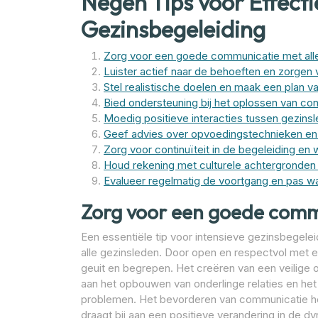
Negen Tips voor Effecti
Gezinsbegeleiding
Zorg voor een goede communicatie met alle
Luister actief naar de behoeften en zorgen v
Stel realistische doelen en maak een plan 
Bied ondersteuning bij het oplossen van conf
Moedig positieve interacties tussen gezinsl
Geef advies over opvoedingstechnieken en
Zorg voor continuïteit in de begeleiding en 
Houd rekening met culturele achtergronden 
Evalueer regelmatig de voortgang en pas wa
Zorg voor een goede commu
Een essentiële tip voor intensieve gezinsbegel
alle gezinsleden. Door open en respectvol met 
geuit en begrepen. Het creëren van een veilige o
aan het opbouwen van onderlinge relaties en he
problemen. Het bevorderen van communicatie hel
draagt bij aan een positieve verandering in de d