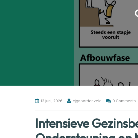
13 juni, 2026
cjgnoordenveld
0 Comments
Intensieve Gezinsb