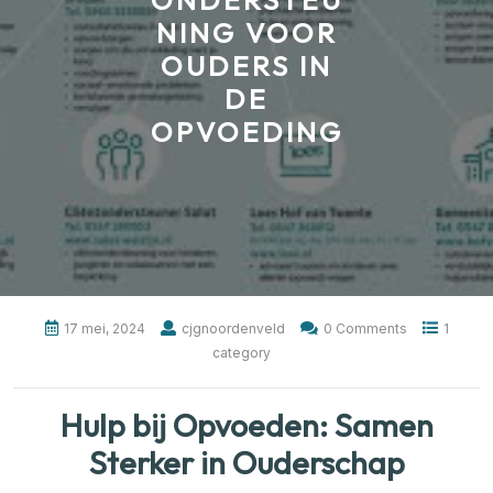
ONDERSTEU
NING VOOR
OUDERS IN
DE
OPVOEDING
17 mei, 2024
cjgnoordenveld
0 Comments
1
category
Hulp bij Opvoeden: Samen
Sterker in Ouderschap