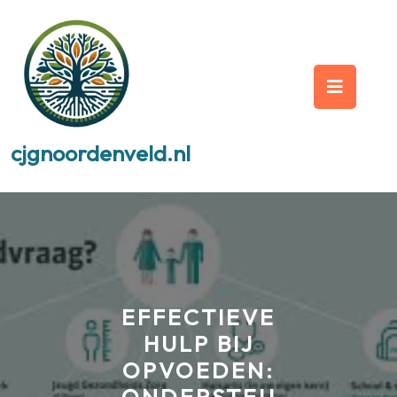
Skip
to
content
Op
But
cjgnoordenveld.nl
EFFECTIEVE
HULP BIJ
OPVOEDEN: