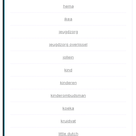
hema
ikea
jeugdzorg
jeugdzorg overijssel
jollein
kind
kinderen
kinderombudsman
koeka
kruidvat
little dutch