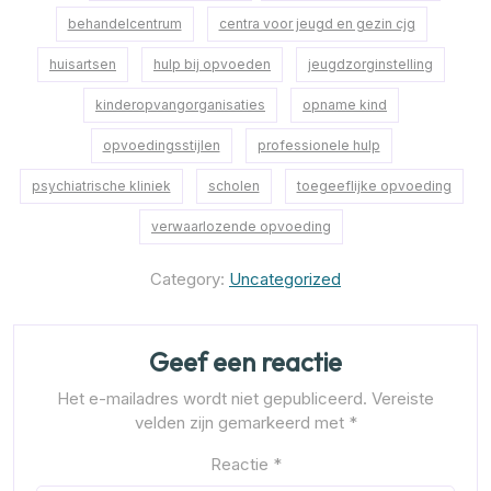
behandelcentrum
centra voor jeugd en gezin cjg
huisartsen
hulp bij opvoeden
jeugdzorginstelling
kinderopvangorganisaties
opname kind
opvoedingsstijlen
professionele hulp
psychiatrische kliniek
scholen
toegeeflijke opvoeding
verwaarlozende opvoeding
Category:
Uncategorized
Geef een reactie
Het e-mailadres wordt niet gepubliceerd.
Vereiste
velden zijn gemarkeerd met
*
Reactie
*