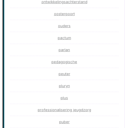
ontwikkelingsachterstand
oosterpoort
ouders
pactum
parlan
pedagogische
peuter
pluryn
plus
professionalisering jeugdzorg
puber