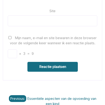
Site
Mijn naam, e-mail en site bewaren in deze browser
voor de volgende keer wanneer ik een reactie plaats.
×
3
=
9
Berichtnavigatie
Previous:
Essentiële aspecten van de opvoeding van
een kind