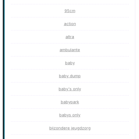
95cm
action
altra
ambulante
baby
baby dump
baby's only
babypark
babys only
bijzondere jeugdzorg