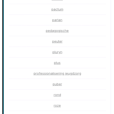
pactum
parlan
pedagogische
peuter
pluryn
plus
professionalisering jeugdzorg
puber
rond
roze