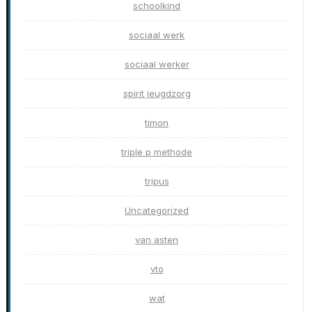
schoolkind
sociaal werk
sociaal werker
spirit jeugdzorg
timon
triple p methode
tripus
Uncategorized
van asten
vto
wat