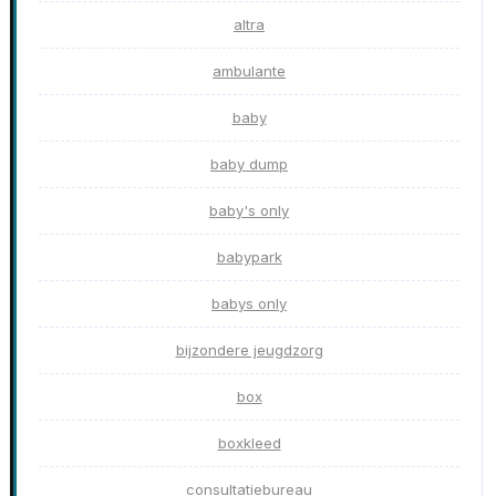
altra
ambulante
baby
baby dump
baby's only
babypark
babys only
bijzondere jeugdzorg
box
boxkleed
consultatiebureau