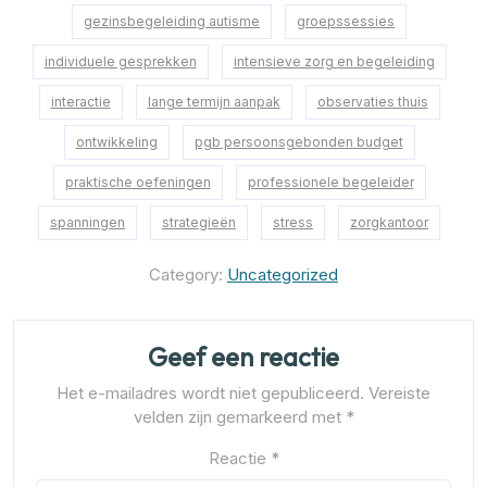
gezinsbegeleiding autisme
groepssessies
individuele gesprekken
intensieve zorg en begeleiding
interactie
lange termijn aanpak
observaties thuis
ontwikkeling
pgb persoonsgebonden budget
praktische oefeningen
professionele begeleider
spanningen
strategieën
stress
zorgkantoor
Category:
Uncategorized
Geef een reactie
Het e-mailadres wordt niet gepubliceerd.
Vereiste
velden zijn gemarkeerd met
*
Reactie
*