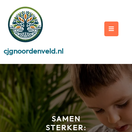
Skip
to
content
Op
But
cjgnoordenveld.nl
SAMEN
STERKER: