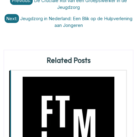
Previous:
De Cruciale Rol van een Groepswerker in de
Jeugdzorg
Next:
Jeugdzorg in Nederland: Een Blik op de Hulpverlening
aan Jongeren
Related Posts