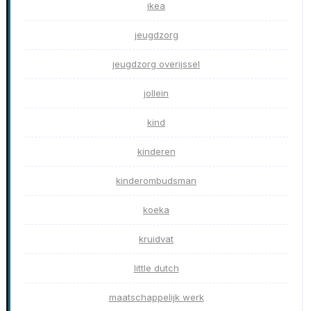
ikea
jeugdzorg
jeugdzorg overijssel
jollein
kind
kinderen
kinderombudsman
koeka
kruidvat
little dutch
maatschappelijk werk