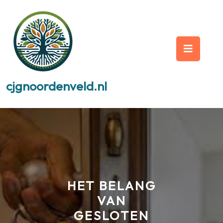
Skip
to
content
Op
But
cjgnoordenveld.nl
HET BELANG
VAN
GESLOTEN