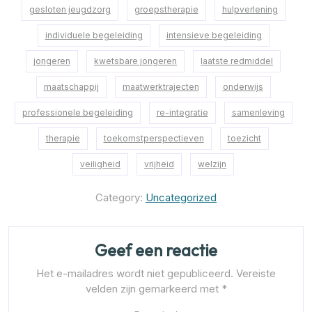
gesloten jeugdzorg
groepstherapie
hulpverlening
individuele begeleiding
intensieve begeleiding
jongeren
kwetsbare jongeren
laatste redmiddel
maatschappij
maatwerktrajecten
onderwijs
professionele begeleiding
re-integratie
samenleving
therapie
toekomstperspectieven
toezicht
veiligheid
vrijheid
welzijn
Category:
Uncategorized
Geef een reactie
Het e-mailadres wordt niet gepubliceerd.
Vereiste
velden zijn gemarkeerd met
*