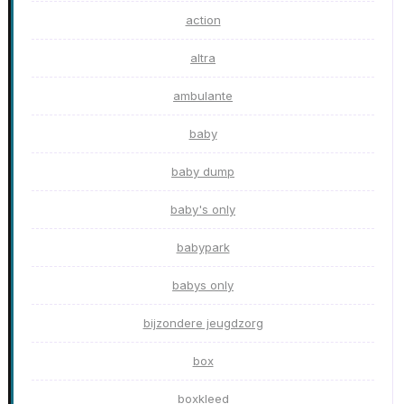
action
altra
ambulante
baby
baby dump
baby's only
babypark
babys only
bijzondere jeugdzorg
box
boxkleed