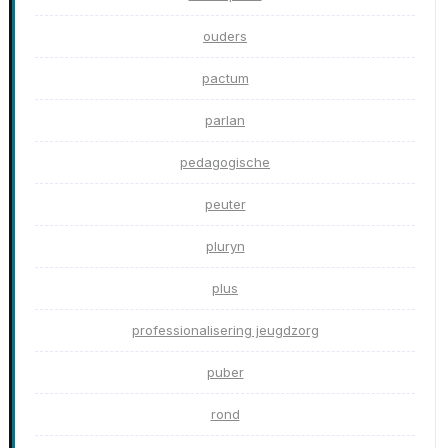
ouders
pactum
parlan
pedagogische
peuter
pluryn
plus
professionalisering jeugdzorg
puber
rond