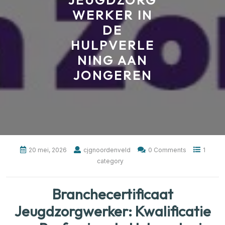
JEUGDZORG
WERKER IN
DE
HULPVERLE
NING AAN
JONGEREN
20 mei, 2026
cjgnoordenveld
0 Comments
1
category
Branchecertificaat
Jeugdzorgwerker: Kwalificatie