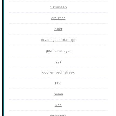
cursussen
dreumes
elker
ervaringsdeskundige
gezinsmanager
ggz
gooi en vechtstreek
hbo
hema
ikea
jeugdzorg