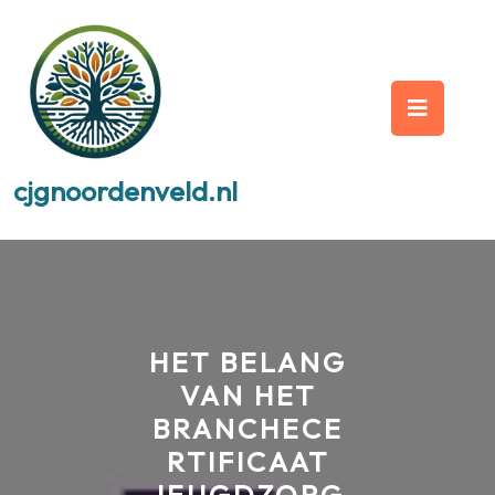
Skip
to
content
Op
But
cjgnoordenveld.nl
HET BELANG
VAN HET
BRANCHECE
RTIFICAAT