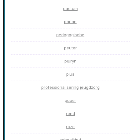
pactum
parlan
pedagogische
peuter
pluryn
plus
professionalisering jeugdzorg
puber
rond
roze
schoolkind