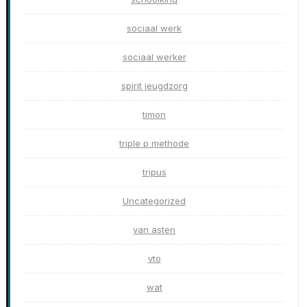
sociaal werk
sociaal werker
spirit jeugdzorg
timon
triple p methode
tripus
Uncategorized
van asten
vto
wat