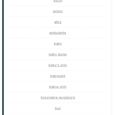
95cm
action
altra
ambulante
baby
baby dump
baby's only
babypark
babys only
bijzondere jeugdzorg
box