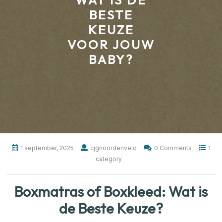
WAT IS DE
BESTE
KEUZE
VOOR JOUW
BABY?
1 september, 2025
cjgnoordenveld
0 Comments
1
category
Boxmatras of Boxkleed: Wat is
de Beste Keuze?