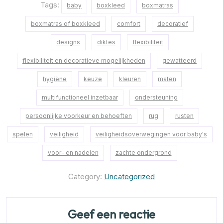
Tags:
baby
boxkleed
boxmatras
boxmatras of boxkleed
comfort
decoratief
designs
diktes
flexibiliteit
flexibiliteit en decoratieve mogelijkheden
gewatteerd
hygiëne
keuze
kleuren
maten
multifunctioneel inzetbaar
ondersteuning
persoonlijke voorkeur en behoeften
rug
rusten
spelen
veiligheid
veiligheidsoverwegingen voor baby's
voor- en nadelen
zachte ondergrond
Category:
Uncategorized
Geef een reactie