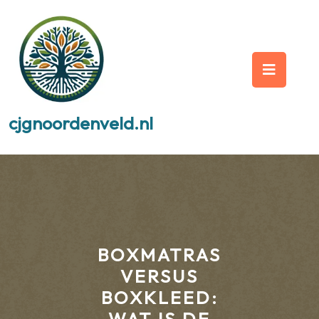
Skip
to
content
Op
But
cjgnoordenveld.nl
BOXMATRAS
VERSUS
BOXKLEED: