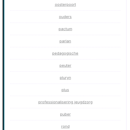
oosterpoort
ouders
pactum
parlan
pedagogische
peuter
pluryn
plus
professionalisering jeugdzorg
puber
rond