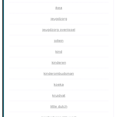
ikea
jeugdzorg
jeugdzorg overijssel
jollein
kind
kinderen
kinderombudsman
koeka
kruidvat
little dutch