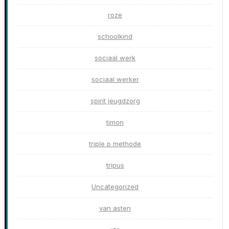
roze
schoolkind
sociaal werk
sociaal werker
spirit jeugdzorg
timon
triple p methode
tripus
Uncategorized
van asten