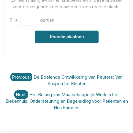
Mijn naam, e-mail en site bewaren in deze browser
voor de volgende keer wanneer ik een reactie plaats.
7
+
=
dertien
Berichtnavigatie
Previous:
De Boeiende Ontwikkeling van Peuters: Van
Kruipen tot Kleuter
Next:
Het Belang van Maatschappelijk Werk in het
Ziekenhuis: Ondersteuning en Begeleiding voor Patiënten en
Hun Families