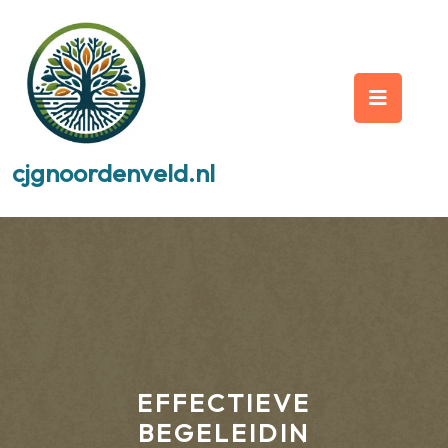
Skip
to
content
Op
But
cjgnoordenveld.nl
EFFECTIEVE
BEGELEIDIN