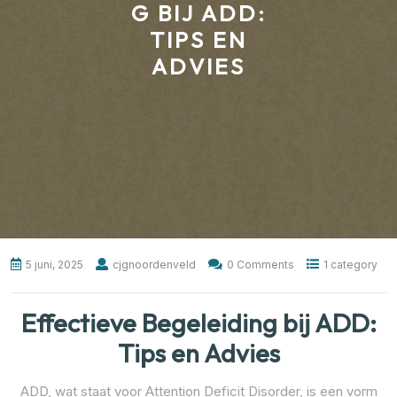
G BIJ ADD:
TIPS EN
ADVIES
5 juni, 2025
cjgnoordenveld
0 Comments
1 category
Effectieve Begeleiding bij ADD:
Tips en Advies
ADD, wat staat voor Attention Deficit Disorder, is een vorm