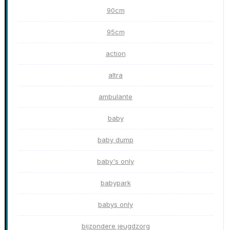
90cm
95cm
action
altra
ambulante
baby
baby dump
baby's only
babypark
babys only
bijzondere jeugdzorg