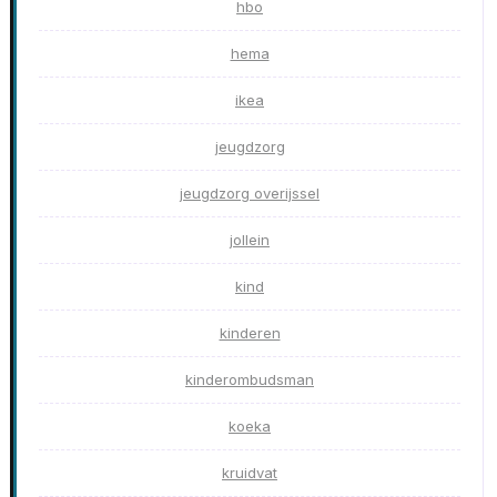
hbo
hema
ikea
jeugdzorg
jeugdzorg overijssel
jollein
kind
kinderen
kinderombudsman
koeka
kruidvat