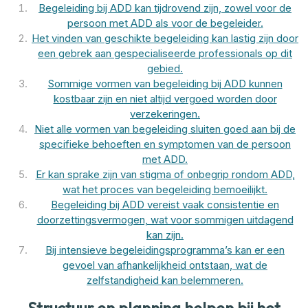
Begeleiding bij ADD kan tijdrovend zijn, zowel voor de
persoon met ADD als voor de begeleider.
Het vinden van geschikte begeleiding kan lastig zijn door
een gebrek aan gespecialiseerde professionals op dit
gebied.
Sommige vormen van begeleiding bij ADD kunnen
kostbaar zijn en niet altijd vergoed worden door
verzekeringen.
Niet alle vormen van begeleiding sluiten goed aan bij de
specifieke behoeften en symptomen van de persoon
met ADD.
Er kan sprake zijn van stigma of onbegrip rondom ADD,
wat het proces van begeleiding bemoeilijkt.
Begeleiding bij ADD vereist vaak consistentie en
doorzettingsvermogen, wat voor sommigen uitdagend
kan zijn.
Bij intensieve begeleidingsprogramma’s kan er een
gevoel van afhankelijkheid ontstaan, wat de
zelfstandigheid kan belemmeren.