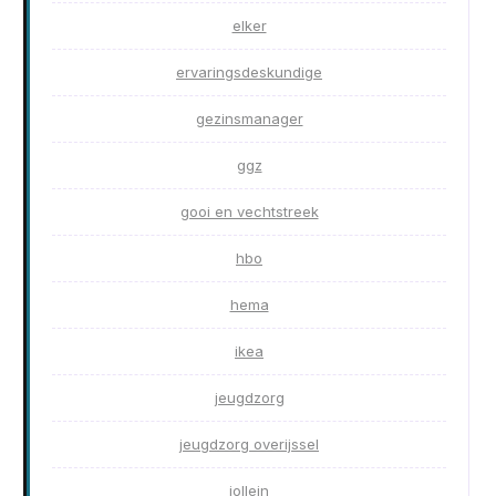
elker
ervaringsdeskundige
gezinsmanager
ggz
gooi en vechtstreek
hbo
hema
ikea
jeugdzorg
jeugdzorg overijssel
jollein