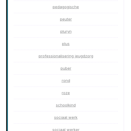
pedagogische
peuter
pluryn
plus
professionalisering jeugdzorg
puber
rond
roze
schoolkind
sociaal werk
sociaal werker