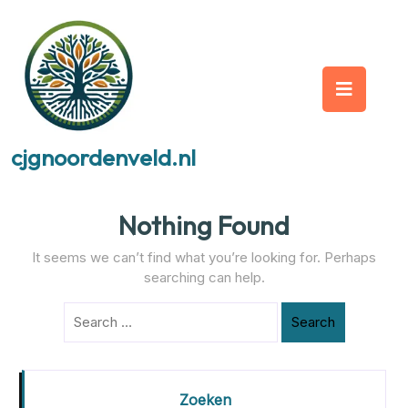
Skip
to
content
Op
But
cjgnoordenveld.nl
Nothing Found
It seems we can’t find what you’re looking for. Perhaps
searching can help.
Search
Zoeken