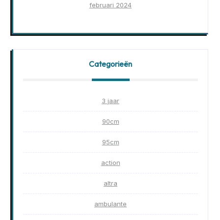
februari 2024
Categorieën
3 jaar
90cm
95cm
action
altra
ambulante