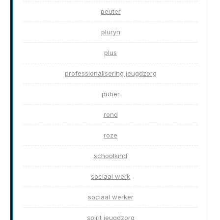
peuter
pluryn
plus
professionalisering jeugdzorg
puber
rond
roze
schoolkind
sociaal werk
sociaal werker
spirit jeugdzorg