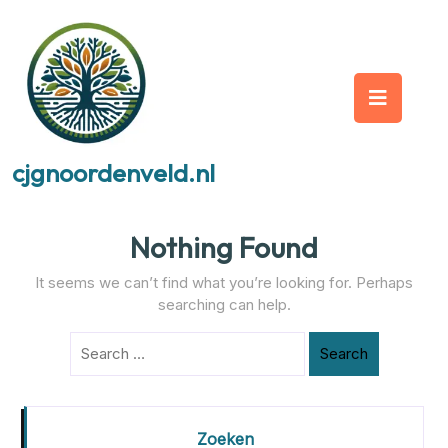
Skip
to
content
Op
But
cjgnoordenveld.nl
Nothing Found
It seems we can’t find what you’re looking for. Perhaps
searching can help.
Search
Zoeken