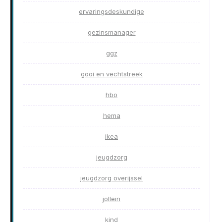
ervaringsdeskundige
gezinsmanager
ggz
gooi en vechtstreek
hbo
hema
ikea
jeugdzorg
jeugdzorg overijssel
jollein
kind