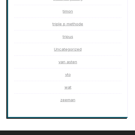
timon
triple p methode
tripus
Uncategorized
van asten
vto
wat
zeeman