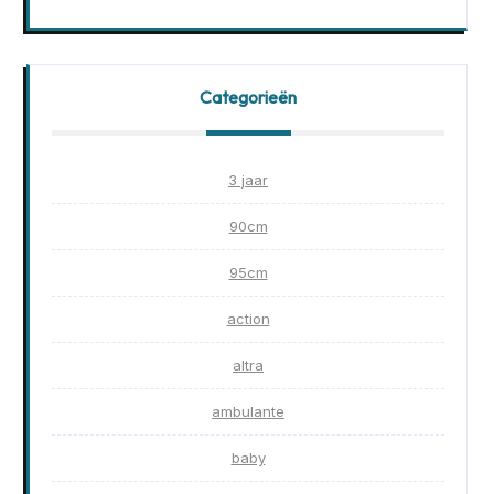
Categorieën
3 jaar
90cm
95cm
action
altra
ambulante
baby