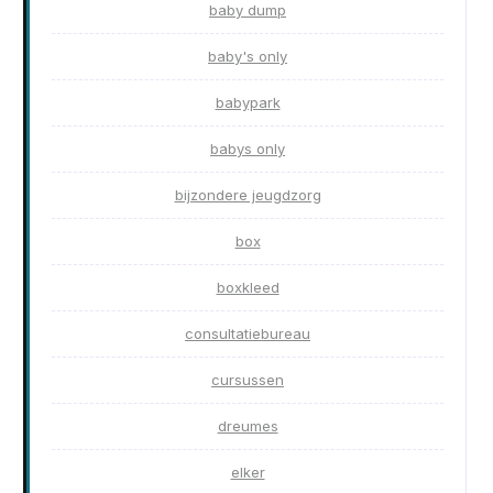
baby dump
baby's only
babypark
babys only
bijzondere jeugdzorg
box
boxkleed
consultatiebureau
cursussen
dreumes
elker