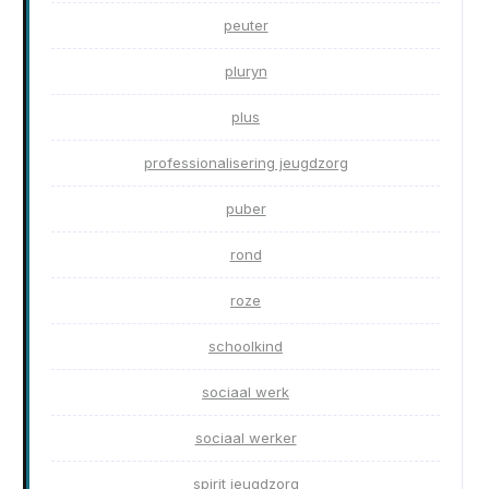
peuter
pluryn
plus
professionalisering jeugdzorg
puber
rond
roze
schoolkind
sociaal werk
sociaal werker
spirit jeugdzorg