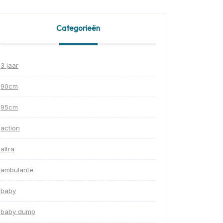
Categorieën
3 jaar
90cm
95cm
action
altra
ambulante
baby
baby dump