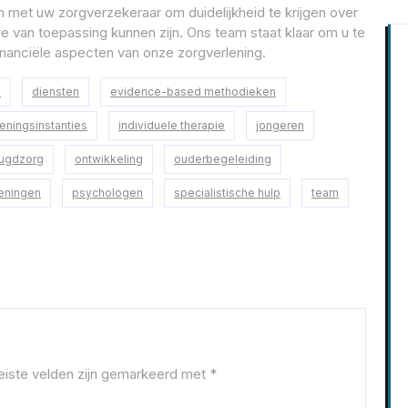
met uw zorgverzekeraar om duidelijkheid te krijgen over
e van toepassing kunnen zijn. Ons team staat klaar om u te
inanciële aspecten van onze zorgverlening.
e
diensten
evidence-based methodieken
eningsinstanties
individuele therapie
jongeren
eugdzorg
ontwikkeling
ouderbegeleiding
eningen
psychologen
specialistische hulp
team
eiste velden zijn gemarkeerd met
*