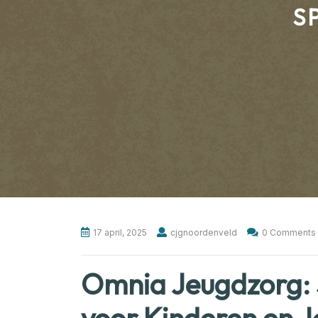
S
17 april, 2025
cjgnoordenveld
0 Comments
Omnia Jeugdzorg: S