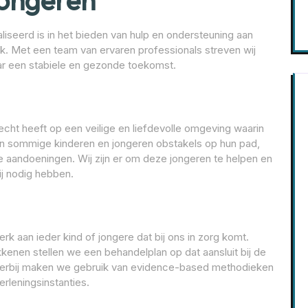
Jongeren
iseerd is in het bieden van hulp en ondersteuning aan
. Met een team van ervaren professionals streven wij
ar een stabiele en gezonde toekomst.
echt heeft op een veilige en liefdevolle omgeving waarin
ren sommige kinderen en jongeren obstakels op hun pad,
 aandoeningen. Wij zijn er om deze jongeren te helpen en
ij nodig hebben.
k aan ieder kind of jongere dat bij ons in zorg komt.
enen stellen we een behandelplan op dat aansluit bij de
Hierbij maken we gebruik van evidence-based methodieken
rleningsinstanties.