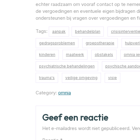
echter raadzaam om vooraf contact op te nemen 
de vergoedingen en eventuele eigen bijdragen di
ondersteunen bij vragen over vergoedingen en f
Tags:
aanpak
behandelplan
crisisinterventi
gedragsproblemen
groepstherapie
hulpverl
kinderen
maatwerk
obstakels
omnia j
psychiatrische behandelingen
psychische aando
trauma's
veilige omgeving
visie
Category:
omnia
Geef een reactie
Het e-mailadres wordt niet gepubliceerd.
Ver