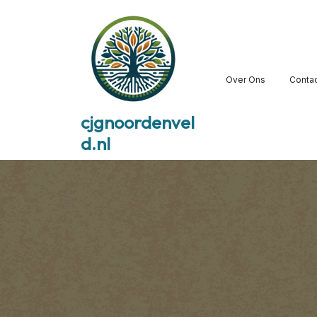
Skip
to
content
Over Ons
Conta
cjgnoordenvel
d.nl