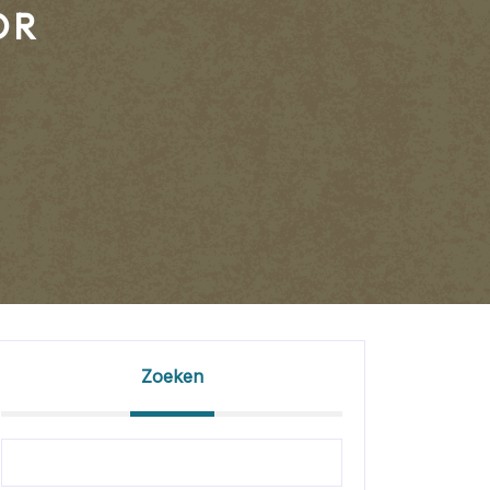
OR
Zoeken