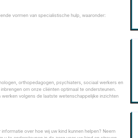
llende vormen van specialistische hulp, waaronder:
hologen, orthopedagogen, psychiaters, sociaal werkers en
e inbrengen om onze cliënten optimaal te ondersteunen.
 werken volgens de laatste wetenschappelijke inzichten
r informatie over hoe wij uw kind kunnen helpen? Neem
om u te ondersteunen in de zorg voor uw kind en streven