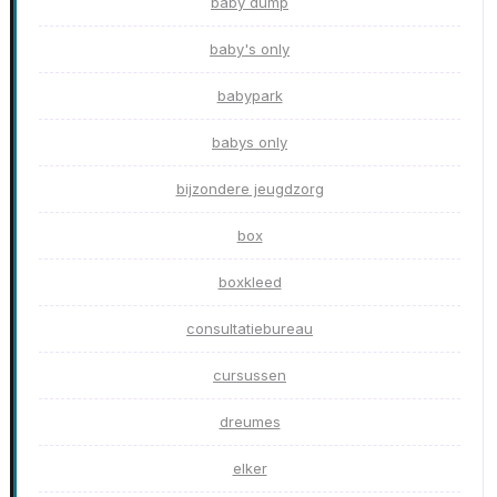
baby dump
baby's only
babypark
babys only
bijzondere jeugdzorg
box
boxkleed
consultatiebureau
cursussen
dreumes
elker