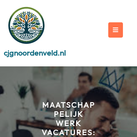
Skip
to
content
Op
But
cjgnoordenveld.nl
MAATSCHAP
PELIJK
WERK
VACATURES: