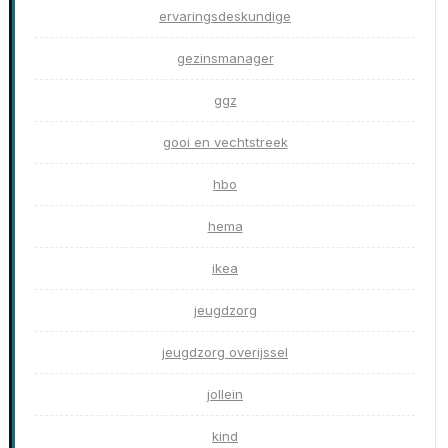
ervaringsdeskundige
gezinsmanager
ggz
gooi en vechtstreek
hbo
hema
ikea
jeugdzorg
jeugdzorg overijssel
jollein
kind