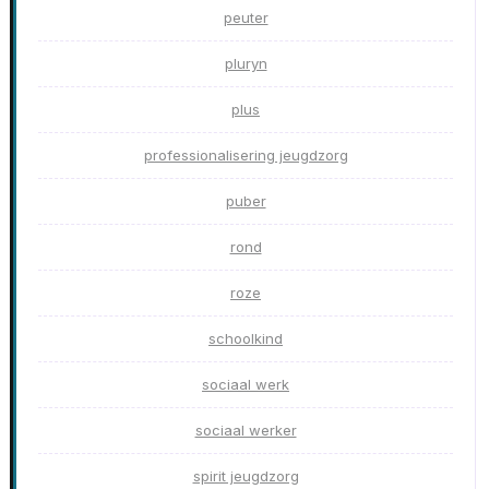
peuter
pluryn
plus
professionalisering jeugdzorg
puber
rond
roze
schoolkind
sociaal werk
sociaal werker
spirit jeugdzorg