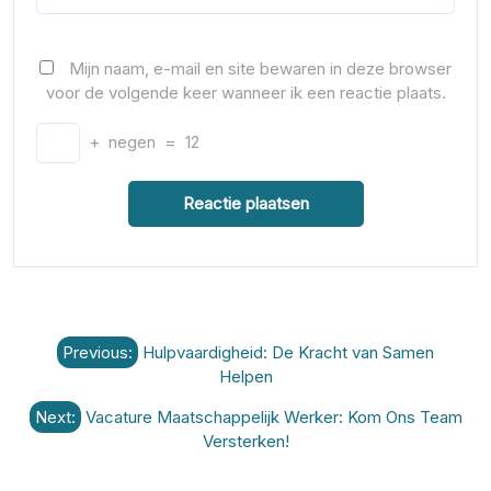
Mijn naam, e-mail en site bewaren in deze browser
voor de volgende keer wanneer ik een reactie plaats.
+
negen
=
12
Berichtnavigatie
Previous:
Hulpvaardigheid: De Kracht van Samen
Helpen
Next:
Vacature Maatschappelijk Werker: Kom Ons Team
Versterken!