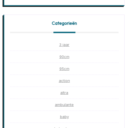
Categorieën
3 jaar
90cm
95cm
action
altra
ambulante
baby