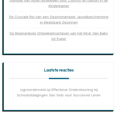
Stijlvolle Van Asten Boxkleden voor Comfort en Design in de
Kinderkamer
De Cruciale Rol van een Gezinsmanager Jeugdbescherming
in Kwetsbare Gezinnen
De Belangrijkste Ontwikkelingsfasen van het Kind: Van Baby
tot Puber
Laatste reacties
cjgnoordenveld
Effectieve Ondersteuning bij
op
Schooluitdagingen: Een Gids voor Succesvol Leren