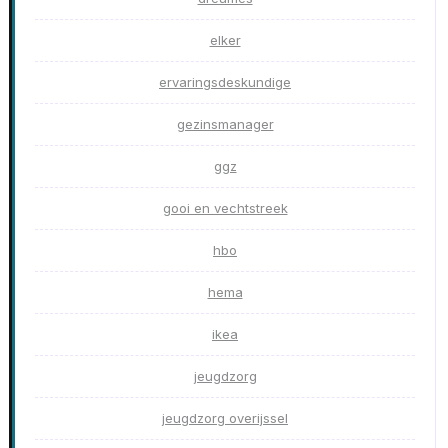
elker
ervaringsdeskundige
gezinsmanager
ggz
gooi en vechtstreek
hbo
hema
ikea
jeugdzorg
jeugdzorg overijssel