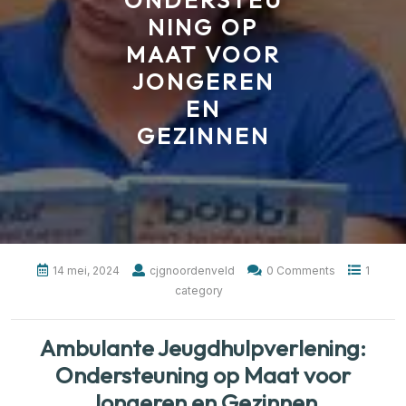
ONDERSTEU
NING OP
MAAT VOOR
JONGEREN
EN
GEZINNEN
14 mei, 2024
cjgnoordenveld
0 Comments
1
category
Ambulante Jeugdhulpverlening:
Ondersteuning op Maat voor
Jongeren en Gezinnen