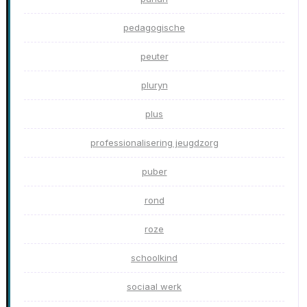
pedagogische
peuter
pluryn
plus
professionalisering jeugdzorg
puber
rond
roze
schoolkind
sociaal werk