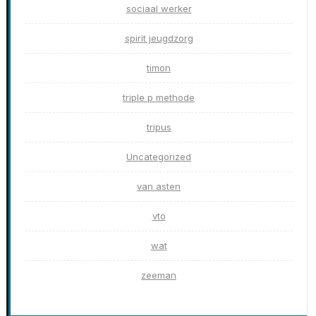
sociaal werker
spirit jeugdzorg
timon
triple p methode
tripus
Uncategorized
van asten
vto
wat
zeeman