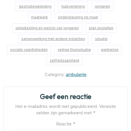
gezinsbegeleiding
hulpverlening
jongeren
maatwerk
ondersteuning op maat
ontwikkeling en welzijn van jongeren
plan opstellen
samenwerking met andere instanties
situatie
sociale vaardigheden
veilige thuissituatie
werkwijze
zelfredzaamheid
Category:
ambulante
Geef een reactie
Het e-mailadres wordt niet gepubliceerd.
Vereiste
velden zijn gemarkeerd met
*
Reactie
*