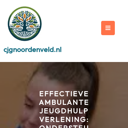
Skip
to
content
Op
But
cjgnoordenveld.nl
EFFECTIEVE
AMBULANTE
JEUGDHULP
VERLENING: