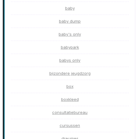
baby
baby dump
baby's only
babypark
babys only
bijzondere jeugdzorg
box
boxkleed
consultatiebureau
cursussen
dreumes