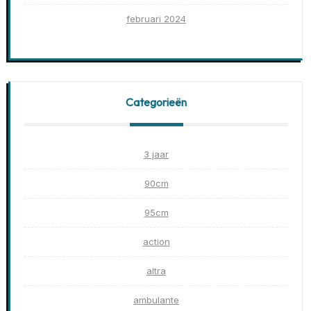
februari 2024
Categorieën
3 jaar
90cm
95cm
action
altra
ambulante